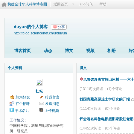
构建全球华人科学博客圈
返回首页
RSS订阅
帮助
duyun的个人博客
分享
http://blog.sciencenet.cn/u/duyun
博客首页
动态
博文
视频
相册
好
个人资料
博文
风雪弥漫唐古拉山冰川 ——六
(13118)次阅读
|
(1)个评论
杜耘
加为好友
给我留言
我国青藏高原冻土学研究的开端
20
打个招呼
发送消息
(1114)次阅读
|
(0)个评论
学术名片
上传视频
怀念著名科教电影摄影家殷虹老朋
工作情况：
中国科学院，测量与地球物理研究
(1445)次阅读
|
(0)个评论
所，研究员