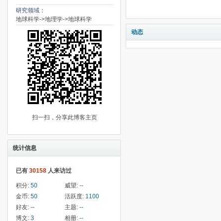
研究领域：
地球科学->地理学->地球科学
动态
扫一扫，分享此博客主页
统计信息
已有
30158
人来访过
积分:
50
威望:
--
金币:
50
活跃度:
1100
好友:
--
主题:
--
博文:
3
相册:
--