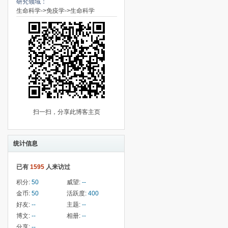
研究领域：
生命科学->免疫学->生命科学
扫一扫，分享此博客主页
统计信息
已有
1595
人来访过
积分:
50
威望:
--
金币:
50
活跃度:
400
好友:
--
主题:
--
博文:
--
相册:
--
分享:
--