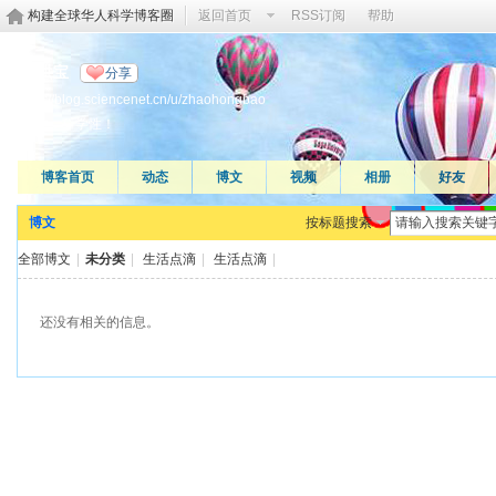
构建全球华人科学博客圈
返回首页
RSS订阅
帮助
赵洪宝
分享
http://blog.sciencenet.cn/u/zhaohongbao
科学，科学性！
博客首页
动态
博文
视频
相册
好友
博文
按标题搜索
全部博文
|
未分类
|
生活点滴
|
生活点滴
|
还没有相关的信息。