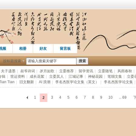
，不知行止。
视频
相册
好友
留言板
按标题搜索
搜索
夫子遗墨
|
叔爷诗词
|
岁月如歌
|
立委推荐
|
留学资讯
|
立委随笔
|
风雨春秋
|
专辑
|
世运资料
|
成长花絮
|
立委其人
|
江城记事
|
神秘花园
|
笔细文集
|
立委
 Tian Tian
|
旧文翻新
|
AI 浪潮
|
李名杰医学论文集（英文）
|
李名杰医学论文集
|
1
3
4
5
6
7
8
9
10
... 69
2