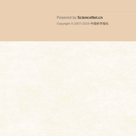
Powered by
ScienceNet.cn
Copyright © 2007-
2026
中国科学报社