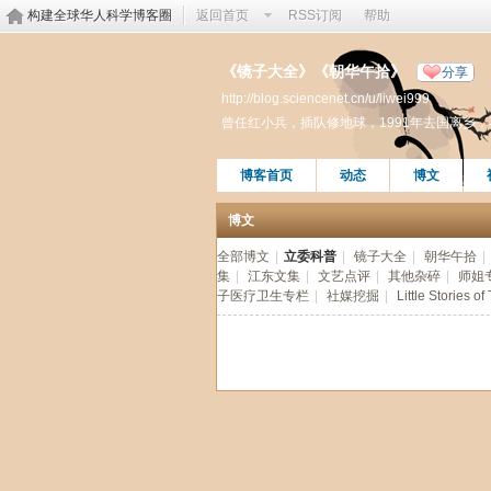
构建全球华人科学博客圈
返回首页
RSS订阅
帮助
《镜子大全》《朝华午拾》
分享
http://blog.sciencenet.cn/u/liwei999
曾任红小兵，插队修地球，1991年去国离乡
博客首页
动态
博文
博文
全部博文
|
立委科普
|
镜子大全
|
朝华午拾
|
集
|
江东文集
|
文艺点评
|
其他杂碎
|
师姐
子医疗卫生专栏
|
社媒挖掘
|
Little Stories of