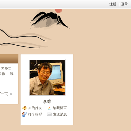
注册
|
登录
老师文
录像
|
镜
下一页
李维
加为好友
给我留言
打个招呼
发送消息