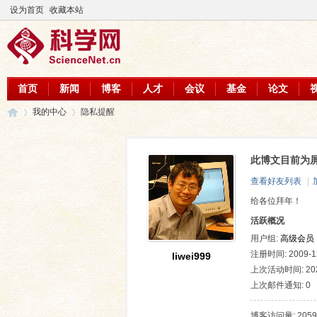
设为首页
收藏本站
首页
新闻
博客
人才
会议
基金
论文
我的中心
隐私提醒
此博文目前为
科
›
›
查看好友列表
|
给各位拜年！
活跃概况
用户组:
高级会员
注册时间: 2009-12
liwei999
上次活动时间: 2026
上次邮件通知: 0
学
博客访问量: 2059