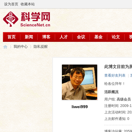
设为首页
收藏本站
首页
新闻
博客
人才
会议
基金
论文
我的中心
隐私提醒
此博文目前为
科
›
›
查看好友列表
|
给各位拜年！
活跃概况
用户组:
高级会员
注册时间: 2009-12
liwei999
上次活动时间: 2026
上次邮件通知: 0
学
博客访问量: 2059