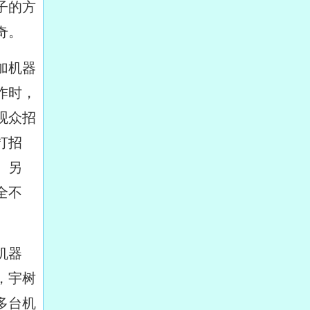
子的方
奇。
加机器
作时，
观众招
打招
。另
全不
机器
，宇树
多台机