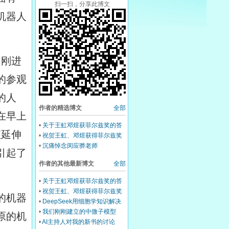
扫一扫，分享此博文
机器人
，刚进
的参观
的人
作者的精选博文
全部
在早上
•
关于王虹邓煜获菲尔兹奖的答
直延伸
疑
•
祝贺王虹、邓煜获得菲尔兹奖
•
沉痛悼念闵应骅老师
引起了
作者的其他最新博文
全部
•
关于王虹邓煜获菲尔兹奖的答
疑
•
祝贺王虹、邓煜获得菲尔兹奖
的机器
•
DeepSeek用细胞学知识解决
中微子物理难题
•
我们刚刚建立的中微子模型
原的机
•
AI主持人对我的新书的讨论