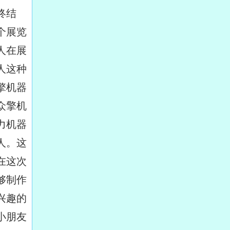
终结
个展览
人在展
人这种
擎机器
众擎机
力机器
人。这
在这次
够制作
兴趣的
小朋友