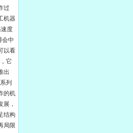
作过
工机器
高速度
博会中
可以看
人，它
推出
选系列
作的机
发展，
足结构
再局限