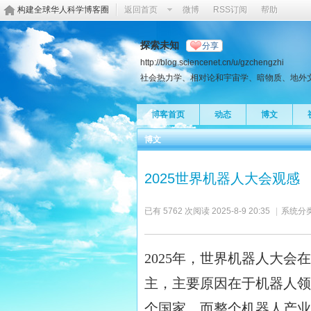
构建全球华人科学博客圈
返回首页
微博
RSS订阅
帮助
探索未知
分享
http://blog.sciencenet.cn/u/gzchengzhi
社会热力学、相对论和宇宙学、暗物质、地外
博客首页
动态
博文
博文
2025世界机器人大会观感
已有 5762 次阅读
2025-8-9 20:35
|
系统分类
2025年，世界机器人大
主，主要原因在于机器人领
个国家。而整个机器人产业