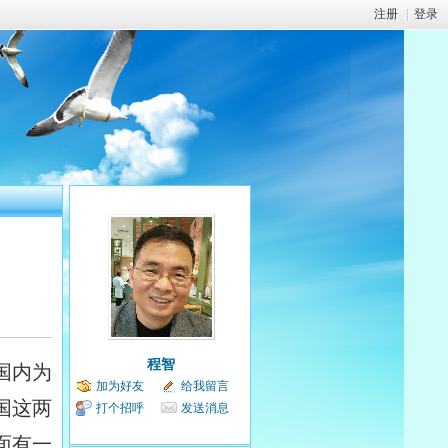
注册
|
登录
程智
国内为
加为好友
给我留言
国这两
打个招呼
发送消息
面有一