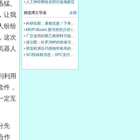
•
人工神经网络在阿尔兹海默症
迅猛。
的诊断与治疗中展现出巨大的应
精选博文导读
全部
用潜力
，让我
•
科研绘图，暑期优惠！下单立减500元
人纷纷
•
MDPI Books 图书类型介绍 (三)：Edited Book
•
广泛使用的聚乙烯塑料可能会损害你的肝脏
，这次
•
波尔图：杜罗河畔的惊魂与治愈
机器人
•
塑造欧洲近代植物学格局的马德里皇家植物园里程碑式园长
•
SCI投稿新消息：APC支付服务再升级！
到利用
套件，
一定互
分先
合作