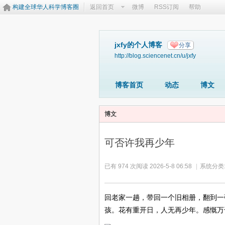
构建全球华人科学博客圈
返回首页
微博
RSS订阅
帮助
jxfy的个人博客
分享
http://blog.sciencenet.cn/u/jxfy
博客首页
动态
博文
博文
可否许我再少年
已有 974 次阅读
2026-5-8 06:58
|
系统分类
回老家一趟，带回一个旧相册，翻到一
孩。花有重开日，人无再少年。感慨万