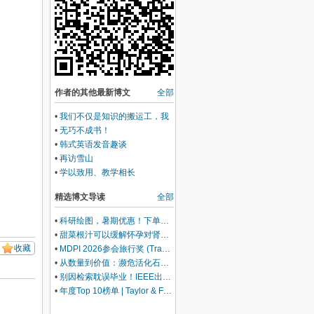
作者的其他最新博文
全部
•
我们不仅是知识的搬运工，我
们还生产伪知识
•
无巧不成书！
•
韩式英语发音趣谈
•
再访雪山
•
学以致用、教学相长
精选博文导读
全部
•
科研绘图，暑期优惠！下单立减500元
•
甜菜根汁可以缓解怀孕对肾脏的压力
收藏
•
MDPI 2026参会旅行奖 (Travel Award) 中国区获奖名单公布！
•
从数量到价值：濒危活化石ELF 理论重塑濒危物种保护优先级
•
别因检索耽误毕业！IEEE出版+EI快检索，8-9月会议合集征稿中
•
年度Top 10榜单 | Taylor & Francis科学与技术领域中国作者最受欢迎的热门文章榜单出炉！