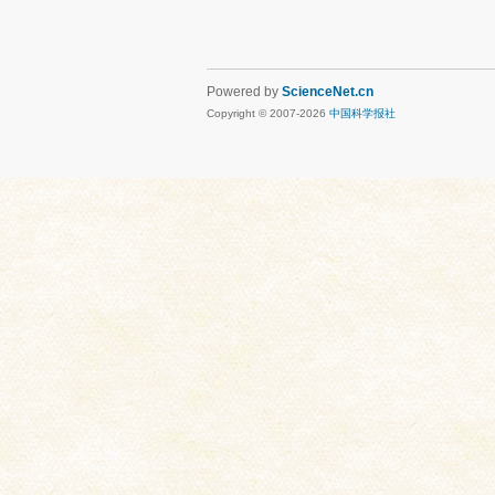
Powered by
ScienceNet.cn
Copyright © 2007-
2026
中国科学报社