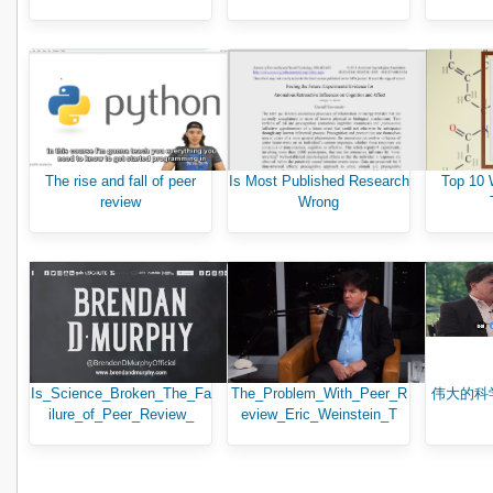
The rise and fall of peer
Is Most Published Research
Top 10 
review
Wrong
Is_Science_Broken_The_Fa
The_Problem_With_Peer_R
伟大的科
ilure_of_Peer_Review_
eview_Eric_Weinstein_T