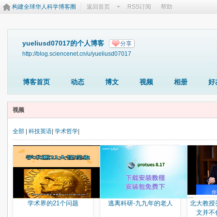
构建全球华人科学博客圈
返回首页
RSS订阅
帮助
yueliusd07017的个人博客
分享
http://blog.sciencenet.cn/u/yueliusd07017
博客首页
动态
博文
视频
相册
好
视频
全部
|
科技英语
|
学术哲学
|
学术界的21个问题
逃离科研-九九年的老人
北大教授
文并不