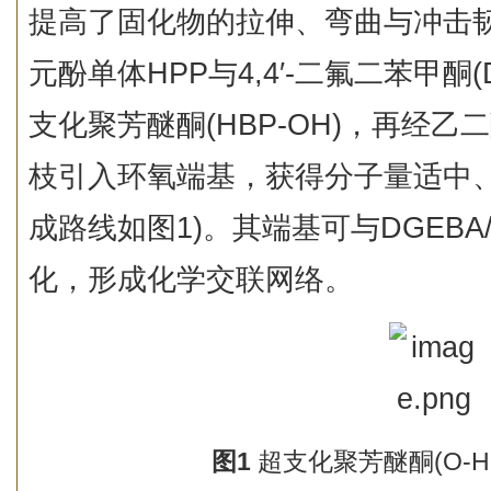
提高了固化物的拉伸、弯曲与冲击
元酚单体
HPP
与4,4′‑二氟二苯甲酮
支化聚芳醚酮(HBP-OH)，再经
乙二
枝引入环氧端基，获得分子量适中、溶
成路线如图1)。其端基可与DGEBA
化，形成化学交联网络。
图
1
超支化聚芳醚酮(O-H