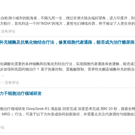
来自欧洲小城市的航海者，不顾九死一生，绕过非洲大陆尖端好望角，进入印度洋，到
行，首先到达一个叫“INDIA”的地方，麦哲伦们继续向西，终于验证了人类生存的地球
没有评论
补充辅酶及抗氧化物结合疗法，修复细胞代谢通路，能否成为治疗糖尿病
化磷酸化需要的各种辅酶和抗氧化剂结合疗法，实现细胞代谢通路有效通畅，能否成
步加强和巩固药物治疗？ 基于热量控制、蛋氨酸限制、营养性生酮及辅酶补充的联合
..
读
|
没有评论
力干细胞治疗领域研发
域研发 DeepSeek-R1 满血版 回答完成 深度思考完成 用时 20 秒，搜索全网 
（ MRD ）疗法，可基于以下方向形成协同创新路径，并需重点关注代谢调控与细胞命
评论