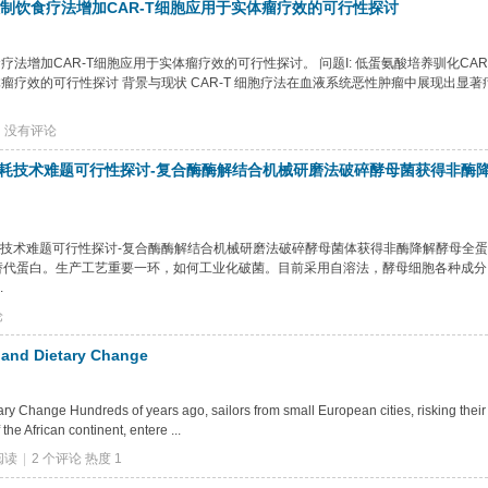
限制饮食疗法增加CAR-T细胞应用于实体瘤疗效的可行性探讨
疗法增加CAR-T细胞应用于实体瘤疗效的可行性探讨。 问题I: 低蛋氨酸培养驯化CAR
体瘤疗效的可行性探讨 背景与现状 CAR-T 细胞疗法在血液系统恶性肿瘤中展现出显著
没有评论
耗技术难题可行性探讨-复合酶酶解结合机械研磨法破碎酵母菌获得非酶
技术难题可行性探讨-复合酶酶解结合机械研磨法破碎酵母菌体获得非酶降解酵母全
替代蛋白。生产工艺重要一环，如何工业化破菌。目前采用自溶法，酵母细胞各种成分
.
论
 and Dietary Change
y Change Hundreds of years ago, sailors from small European cities, risking their 
he African continent, entere ...
阅读
|
2 个评论
热度
1