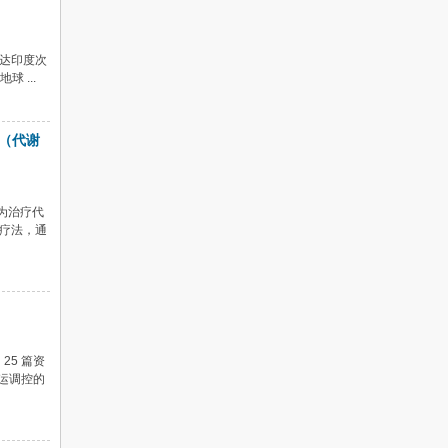
达印度次
 ...
（代谢
为治疗代
疗法，通
25 篇资
运调控的