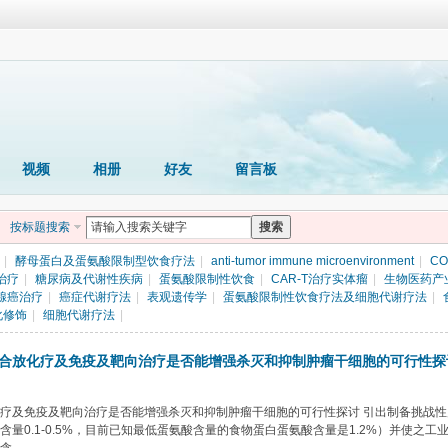
视频
相册
好友
留言板
按标题搜索
搜索
|
酵母蛋白及蛋氨酸限制型饮食疗法
|
anti-tumor immune microenvironment
|
CO
治疗
|
糖尿病及代谢性疾病
|
蛋氨酸限制性饮食
|
CAR-T治疗实体瘤
|
生物医药产
腺癌治疗
|
癌症代谢疗法
|
表观遗传学
|
蛋氨酸限制性饮食疗法及细胞代谢疗法
|
化修饰
|
细胞代谢疗法
|
合放化疗及免疫及靶向治疗是否能增强杀灭和抑制肿瘤干细胞的可行性探
疗及免疫及靶向治疗是否能增强杀灭和抑制肿瘤干细胞的可行性探讨 引出制备挑战性
量0.1-0.5%，目前已知最低蛋氨酸含量的食物蛋白蛋氨酸含量是1.2%）并使之工