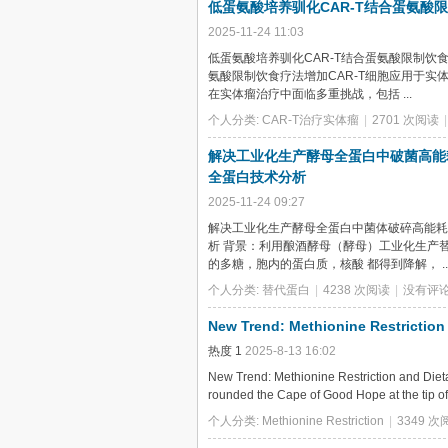
低蛋氨酸培养驯化CAR-T结合蛋氨酸
2025-11-24 11:03
低蛋氨酸培养驯化CAR-T结合蛋氨酸限制饮食
氨酸限制饮食疗法增加CAR-T细胞应用于实
在实体瘤治疗中面临多重挑战，包括 ...
个人分类:
CAR-T治疗实体瘤
|
2701 次阅读
|
解决工业化生产酵母全蛋白中破菌高能
全蛋白技术分析
2025-11-24 09:27
解决工业化生产酵母全蛋白中菌体破碎高能耗
析 背景：利用酿酒酵母（酵母）工业化生产
的多糖，胞内的蛋白质，核酸 都得到降解， ..
个人分类:
替代蛋白
|
4238 次阅读
|
没有评
New Trend: Methionine Restriction
热度
1
2025-8-13 16:02
New Trend: Methionine Restriction and Dietar
rounded the Cape of Good Hope at the tip of t
个人分类:
Methionine Restriction
|
3349 次