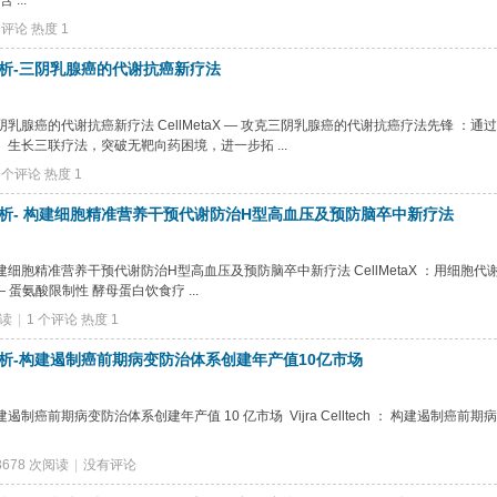
...
个评论
热度
1
析-三阴乳腺癌的代谢抗癌新疗法
乳腺癌的代谢抗癌新疗法 CellMetaX — 攻克三阴乳腺癌的代谢抗癌疗法先锋 ：通
胞）生长三联疗法，突破无靶向药困境，进一步拓 ...
1 个评论
热度
1
析- 构建细胞精准营养干预代谢防治H型高血压及预防脑卒中新疗法
细胞精准营养干预代谢防治H型高血压及预防脑卒中新疗法 CellMetaX ：用细胞代
‌ 蛋氨酸限制性 酵母蛋白饮食疗 ...
阅读
|
1 个评论
热度
1
析-构建遏制癌前期病变防治体系创建年产值10亿市场
前期病变防治体系创建年产值 10 亿市场 ‌ Vijra Celltech ： 构建遏制癌前
3678 次阅读
|
没有评论