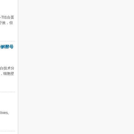
-T结合蛋
疗效，但
降解酵母
蛋白技术分
，细胞壁
lives,