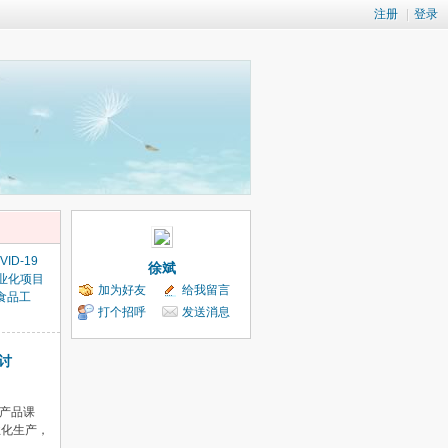
注册
|
登录
VID-19
徐斌
业化项目
加为好友
给我留言
食品工
打个招呼
发送消息
讨
产品课
业化生产，