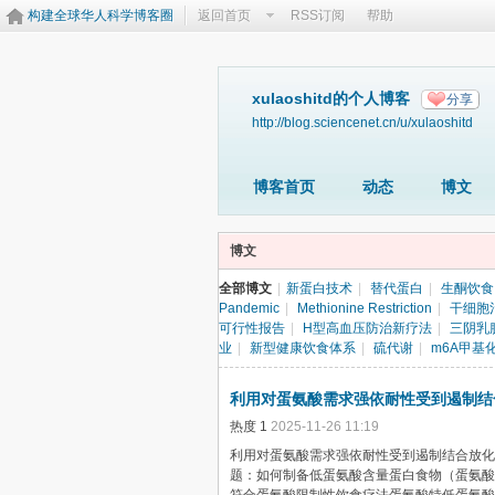
构建全球华人科学博客圈
返回首页
RSS订阅
帮助
xulaoshitd的个人博客
分享
http://blog.sciencenet.cn/u/xulaoshitd
博客首页
动态
博文
博文
全部博文
|
新蛋白技术
|
替代蛋白
|
生酮饮食
Pandemic
|
Methionine Restriction
|
干细胞
可行性报告
|
H型高血压防治新疗法
|
三阴乳
业
|
新型健康饮食体系
|
硫代谢
|
m6A甲基
利用对蛋氨酸需求强依耐性受到遏制结
热度
1
2025-11-26 11:19
利用对蛋氨酸需求强依耐性受到遏制结合放化
题：如何制备低蛋氨酸含量蛋白食物（蛋氨酸含