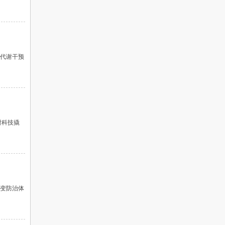
过代谢干预
谢科技撬
期病变防治体