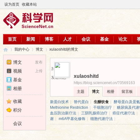
设为首页
收藏本站
首页
新闻
博客
人才
会议
基金
论文
我的中心
博文
xulaoshitd的博文
博文
发布
加为好友
视频
上传
xulaoshitd
科
›
›
›
发送消息
基金
https://blog.sciencenet.cn/?3569163
相册
主题
博文
相册
留言板
收藏
新蛋白技术
|
替代蛋白
|
生酮饮食
|
酵母蛋白及蛋氨
Methionine Restriction
|
干细胞治疗
|
糖尿病及代谢
积分
血压防治新疗法
|
三阴乳腺癌治疗
|
癌症代谢疗法
|
谢
|
m6A甲基化修饰
|
细胞代谢疗法
|
会议
学