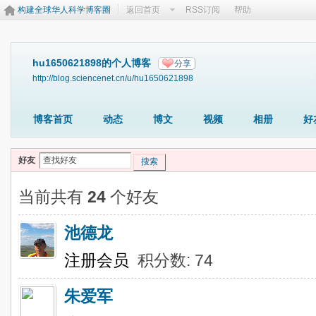
构建全球华人科学博客圈
返回首页
RSS订阅
帮助
hu1650621898的个人博客
分享
http://blog.sciencenet.cn/u/hu1650621898
博客首页
动态
博文
视频
相册
好
好友
搜索
当前共有
24
个好友
池德龙
注册会员
积分数: 74
朱爱军