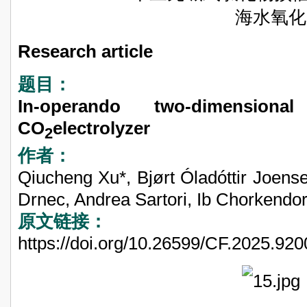
海水氧化
Research article
题目：
In-operando two-dimension
CO
electrolyzer
2
作者：
Qiucheng Xu*, Bjørt Óladóttir Joense
Drnec, Andrea Sartori, Ib Chorkendor
原文链接：
https://doi.org/10.26599/CF.2025.92