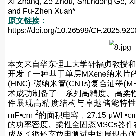
Xi Zhang, Ze Zhou, Shundong Ge, Xi
and Fu-Zhen Xuan*
原文链接：
https://doi.org/10.26599/CF.2025.92
本文来自华东理工大学轩福贞教授和
开发了一种基于单层MXene纳米片的
(HNC)-碳纳米管(CNTs)复合油墨(
术成功制备了一系列高精度、高柔性的
件展现高精度结构与卓越储能特性，
-2
mF•cm
的面积电容，27.15 μWh•c
的功率密度。柔性全固态MSCs器件
成及长循环充放电测试中均展现出优