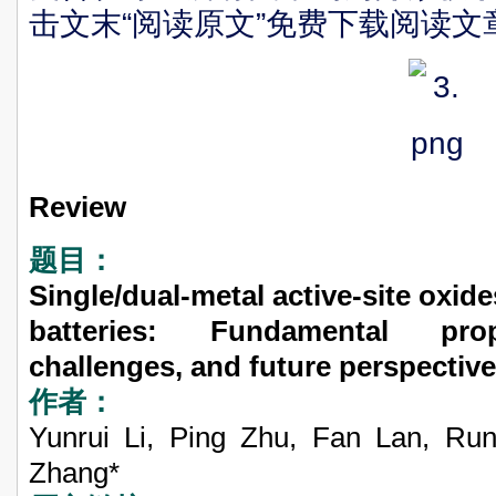
击文末“阅读原文”免费下载阅读文
Review
题目：
Single/dual-metal active-site oxide
batteries: Fundamental prop
challenges, and future perspectiv
作者：
Yunrui Li, Ping Zhu, Fan Lan, Ru
Zhang*