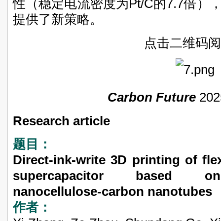
性（稳定电流密度为Pt/C的7.7倍
提供了新策略。
点击二维码阅
Carbon Future
202
Research article
题目：
Direct-ink-write 3D printing of flex
supercapacitor based on 
nanocellulose-carbon nanotubes
作者：