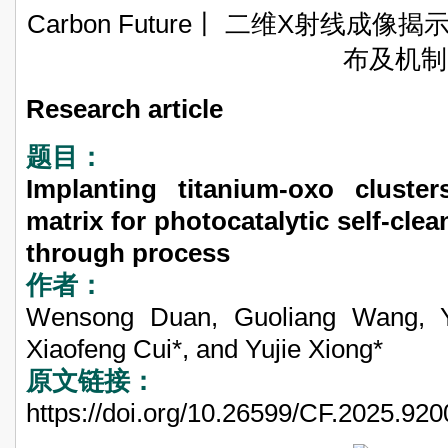
Carbon Future丨 二维X射线成
布及机制
Research article
题目：
Implanting titanium-oxo clust
matrix for photocatalytic self-cle
through process
作者：
Wensong Duan, Guoliang Wang, Y
Xiaofeng Cui*, and Yujie Xiong*
原文链接：
https://doi.org/10.26599/CF.2025.92