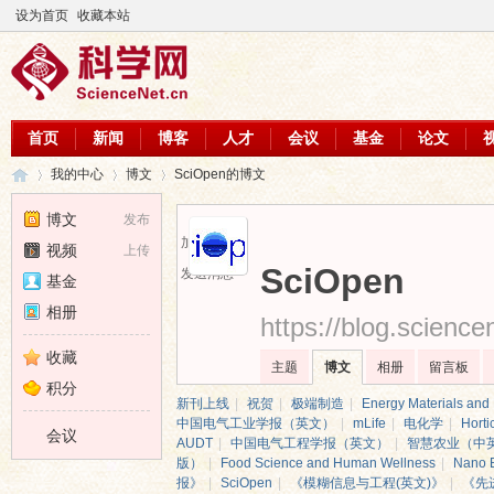
设为首页
收藏本站
首页
新闻
博客
人才
会议
基金
论文
我的中心
博文
SciOpen的博文
博文
发布
加为好友
视频
上传
科
›
›
›
SciOpen
发送消息
基金
相册
https://blog.scienc
收藏
主题
博文
相册
留言板
积分
新刊上线
|
祝贺
|
极端制造
|
Energy Materials and
中国电气工业学报（英文）
|
mLife
|
电化学
|
Horti
会议
AUDT
|
中国电气工程学报（英文）
|
智慧农业（中
版）
|
Food Science and Human Wellness
|
Nano B
报》
|
SciOpen
|
《模糊信息与工程(英文)》
|
《先
学