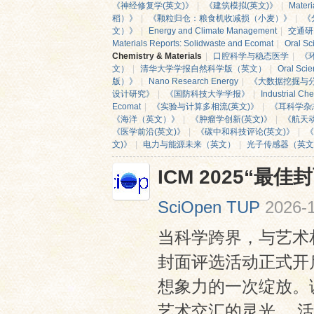
《神经修复学(英文)》
|
《建筑模拟(英文)》
|
Materi
稻）》
|
《颗粒归仓：粮食机收减损（小麦）》
|
《
文）》
|
Energy and Climate Management
|
交通研
Materials Reports: Solidwaste and Ecomat
|
Oral Sc
Chemistry & Materials
|
口腔科学与稳态医学
|
《
文）
|
清华大学学报自然科学版（英文）
|
Oral Sci
版）》
|
Nano Research Energy
|
《大数据挖掘与
设计研究》
|
《国防科技大学学报》
|
Industrial Ch
Ecomat
|
《实验与计算多相流(英文)》
|
《耳科学杂
《海洋（英文）》
|
《肿瘤学创新(英文)》
|
《航天动
《医学前沿(英文)》
|
《碳中和科技评论(英文)》
|
《
网
文)》
|
电力与能源未来（英文）
|
光子传感器（英文
ICM 2025“最
SciOpen TUP
2026-1
当科学跨界，与艺术相
封面评选活动正式开
想象力的一次绽放。
艺术交汇的灵光。 活动