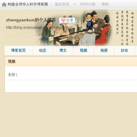
构建全球华人科学博客圈
返回首页
RSS订阅
帮助
zhengyankun的个人博客
分享
http://blog.sciencenet.cn/u/zhengyankun
博客首页
动态
博文
视频
相册
好友
视频
全部
|