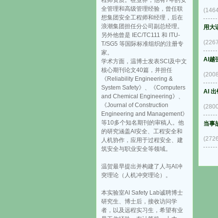
程师资质。在业界，他有7年的安
全管理和高级管理经验，曾任联
(14
想集团安全工程师和经理，后在
浪潮集团担任分公司副总经理。
用大
另外他曾是 IEC/TC111 和 ITU-
(22
T/SG5 等国际标准组织的注册专
家。
AI
学术方面，温博士发表SCI及中文
核心期刊论文40篇，并担任
(20
《Reliability Engineering &
System Safety》、《Computers
AI
and Chemical Engineering》、
《Journal of Construction
(28
Engineering and Management》
等10多个知名期刊的审稿人。他
当事故
的研究涵盖AI安全、工程安全和
(27
人机协作，应用于过程安全、建
筑安全与职业安全等领域。
温贺最早提出并构建了人与AI冲
突理论（人机冲突理论）。
本实验室AI Safety Lab诚聘博士
研究生、博士后，接收访问学
者，以及远程实习生，希望有业