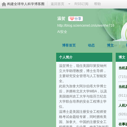
构建全球华人科学博客圈
返回首页
RSS订阅
帮助
温贺
分享
http://blog.sciencenet.cn/u/wenhe716
AI安全
博客首页
动态
博文
个人简介
博文
温贺博士，现任美国印第安纳州
当机
立大学助理教授，博士生导师，
主要研究安全管理与人工智能安
(71
全。
此前为加拿大阿尔伯塔大学博士
当机
后，并拥有北京大学MBA，以及
(91
美国德州农工大学与纽芬兰纪念
大学联合培养的安全工程博士学
人机
位。
温博士是美国注册安全工程师资
(92
格考试命题组专家，同时拥有美
国、加拿大、中国的注册安全工
在事