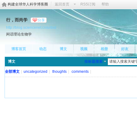
构建全球华人科学博客圈
返回首页
RSS订阅
帮助
行，而尚学
分享
http://blog.sciencenet.cn/u/dxd
闲话理论生物学
博客首页
动态
博文
视频
相册
好友
博文
按标题搜索
全部博文
|
uncategorized
|
thoughts
|
comments
|