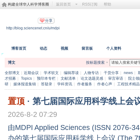
构建全球华人科学博客圈
返回首页
RSS订阅
帮助
MDPI开放科学
分享
http://blog.sciencenet.cn/u/mdpi
https://www.mdpi.com/
博客首页
动态
视频
留言板
个人资料
博文
按标题搜索
全部博文
|
近期会议
|
学术软文
|
编辑荐读
|
人物专访
|
干货分享
|
news
|
才招募
|
Topics
|
预印本专栏
|
文献清单
|
论文选题灵感
|
审言审语
|
院士领
研
|
媒体报道集锦
|
答疑录
|
学科资讯
|
作者服务
|
作者心声
|
工程技术精品
置顶
·
第七届国际应用科学线上会议 (A
2026-8-2 07:29
由MDPI Applied Sciences (ISSN 2076-34
办的第七届国际应用科学线上会议 (The 7th Inter