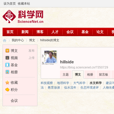
设为首页
收藏本站
首页
新闻
博客
人才
会议
基金
论文
我的中心
博文
hillside的博文
博文
发布
加为好友
视频
上传
hillside
科
›
›
›
发送消息
基金
https://blog.sciencenet.cn/?350729
相册
主题
博文
相册
留言板
收藏
科技观察
|
地理科学
|
大气科学
|
水文科学
|
建议
法
|
教育放谈
|
似水流年
|
生态环境述评
|
人物沧
积分
会议
学