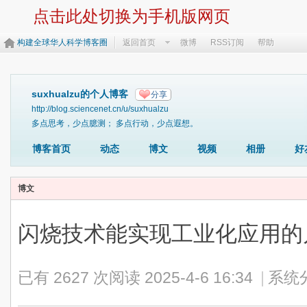
点击此处切换为手机版网页
构建全球华人科学博客圈
返回首页
微博
RSS订阅
帮助
suxhualzu的个人博客
分享
http://blog.sciencenet.cn/u/suxhualzu
多点思考，少点臆测； 多点行动，少点遐想。
博客首页
动态
博文
视频
相册
好
博文
闪烧技术能实现工业化应用的
已有 2627 次阅读
2025-4-6 16:34
|
系统