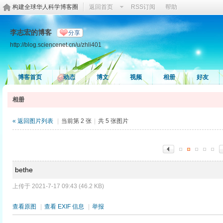
构建全球华人科学博客圈
返回首页
RSS订阅
帮助
李志宏的博客
分享
http://blog.sciencenet.cn/u/zhli401
博客首页
动态
博文
视频
相册
好友
相册
« 返回图片列表
|
当前第 2 张
|
共 5 张图片
bethe
上传于 2021-7-17 09:43 (46.2 KB)
查看原图
|
查看 EXIF 信息
|
举报