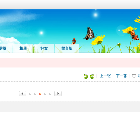
视频
相册
好友
留言板
|
上一张
|
下一张
|