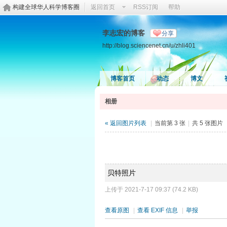
构建全球华人科学博客圈
返回首页
RSS订阅
帮助
李志宏的博客
分享
http://blog.sciencenet.cn/u/zhli401
博客首页
动态
博文
相册
« 返回图片列表
|
当前第 3 张
|
共 5 张图片
贝特照片
上传于 2021-7-17 09:37 (74.2 KB)
查看原图
|
查看 EXIF 信息
|
举报