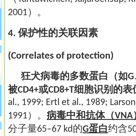
）。
2001
保护性
的
关联因素
4.
(
Correlates of protection
)
狂犬病毒
的
多数蛋白（如
G
被
或
细胞识别的表
CD4+
CD8+T
al., 1999; Ertl et al., 1989; Lars
）。
病毒中和抗体（
1991
VNA
分子量
的
蛋白
约含
65–67 kd
G
5