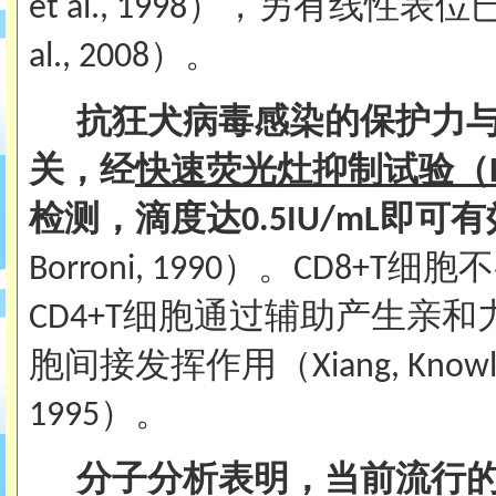
），另有线性表位
et al., 1998
）。
al., 2008
抗狂犬病毒感染的保护力
关，经
快速荧光灶抑制试验（
检测，
滴度达
即可有
0.5IU/mL
）。
细胞不
Borroni, 1990
CD8+T
细胞通过辅助产生亲和
CD4+T
胞间接发挥作用（
Xiang, Knowl
）。
1995
分子分析表明，当前流行