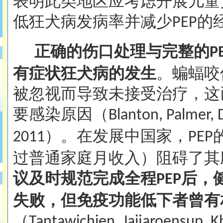
表明此类地区应考虑开展儿童
低狂犬病发病率并减少
的
PEP
正确的伤口处理与完整的
P
有症状狂犬病的发生
。蝙蝠咬
被忽视而导致未接受治疗，这
要感染原因（
Blanton, Palmer, 
）。在发展中国家，
2011
PEP
过普通家庭月收入）阻碍了其
议及时规范完成全程
后，
PEP
失败，但免疫功能低下者曾有
（
Tantawichien, Jaijaroensup, K