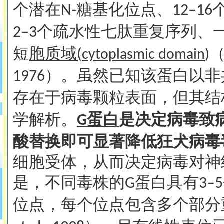
个潜在
糖基化位点、
N-
12–16
个疏水性七肽重复序列、
2–3
短
胞质域
(
cytoplasmic domain
)
）。虽然已知该蛋白以非
1976
存在于病毒颗粒表面，但其结
学解析。
蛋白
是决定病毒致
G
酸替换即可显著降低狂犬病毒
细胞受体，从而决定病毒对神
是，不同毒株的
蛋白具有
G
3–5
位点，每个位点包含多个部分