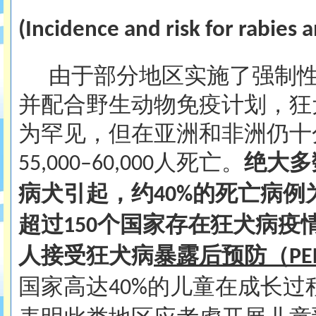
(
Incidence and risk for rabies a
由于部分地区实施了强制
并配合野生动物免疫计划，狂
为罕见，但在亚洲和非洲仍十
人死亡。
绝大多
55,000–60,000
病犬引起，约
的死亡病例
40%
超过
个国家存在狂犬病疫
150
人接受狂犬病
暴露后预防（
PE
国家高达
的儿童在成长过
40%