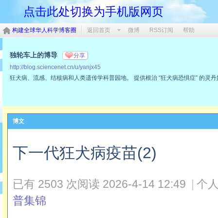
点击此处切换为手机版网页
构建全球华人科学博客圈
返回首页
微博
RSS订阅
帮助
独轮车上的博导
分享
http://blog.sciencenet.cn/u/yanjx45
狂犬病、流感、结核病和人类遗传学科普园地。 提供根治 “狂犬病恐惧症” 的灵
博文
下一代狂犬病疫苗(2)
已有 2503 次阅读
2026-4-14 12:49
|
个人
普集锦