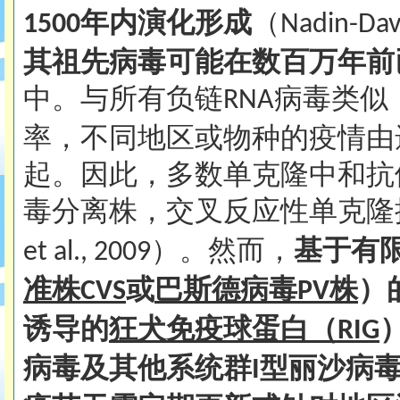
年内演化形成
（
1500
Nadin-Dav
其祖先病毒可能在数百万年前
中。与所有负链
病毒类似
RNA
率，不同地区或物种的疫情由
起。因此，多数单克隆中和抗
毒分离株，交叉反应性单克隆
）。然而，
基于有
et al., 2009
准株
或
巴斯德病毒
株
）
CVS
PV
诱导的
狂犬免疫球蛋白（
RIG
病毒及其他系统群
型丽沙病
I