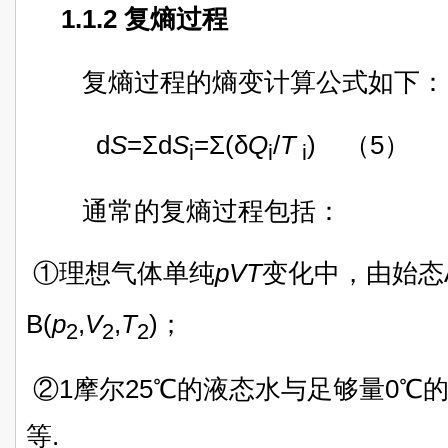
1.1.2 复熵过程
复
熵过程的熵变计算公式如下：
d
S
=Σd
S
=Σ(δ
Q
/
T
) （5）
i
i
i
通常的复熵过程包括：
①理想气体单纯
pVT
变化中，由始态A
B(
p
,
V
,
T
)；
2
2
2
②1摩尔25℃的液态水与足够量0℃
等.