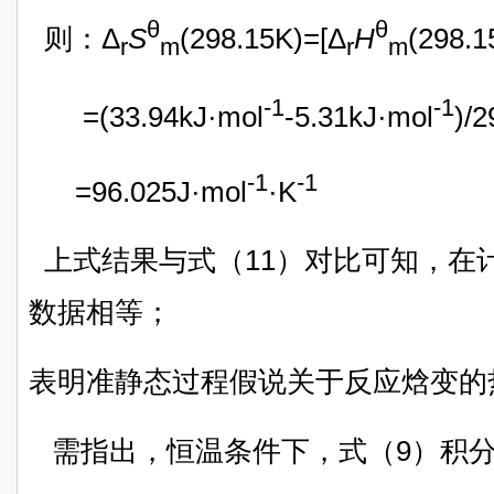
θ
θ
则：Δ
S
(298.15K)=[Δ
H
(298.1
r
m
r
m
-1
-1
=(33.94kJ·mol
-5.31kJ·mol
)/
-1
-1
=96.025J·mol
·K
上式结果与式（11）对比可知，在
数据相等；
表明准静态过程假说关于反应焓变的
需指出，恒温条件下，式（9）积