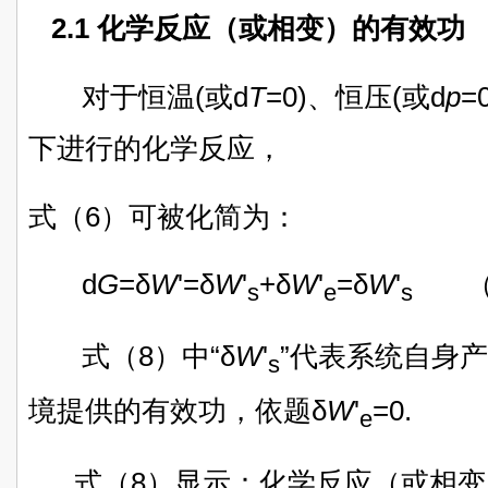
2.1 化学反应（或相变）的有效功
对于恒温(或d
T
=0)、恒压(或d
p
=
下进行的化学反应，
式（6）可被化简为：
d
G
=
δ
W
'=
δ
W
'
+
δ
W
'
=δ
W
'
（
s
e
s
式（8）中“δ
W
'
”代表系统自身产
s
境提供的有效功，依题δ
W
'
=0.
e
式（8）显示：化学反应（或相变