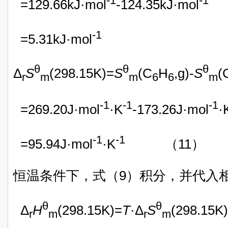
-1
-1
=129.66kJ·mol
-124.35kJ·mol
-1
=5.31kJ·mol
θ
θ
θ
Δ
S
(298.15K)=
S
(C
H
,g)-
S
(
r
m
m
6
6
m
-1
-1
-1
=269.20J·mol
·K
-173.26J·mol
·
-1
-1
=95.94J·mol
·K
（11）
恒温条件下，式（9）积分，并代入
θ
θ
Δ
H
(298.15K)=
T
·Δ
S
(298.15K
r
m
r
m