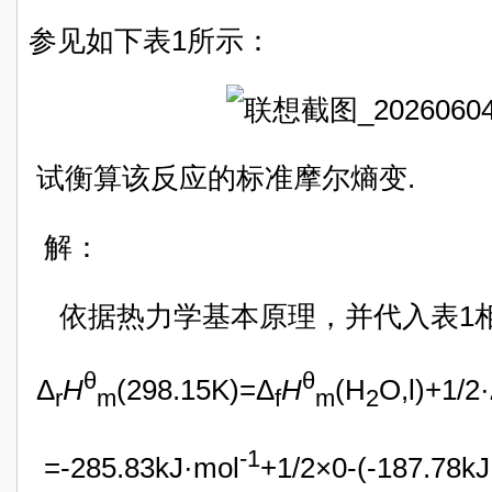
参见如下表1所示：
试衡算该反应的标准摩尔熵变.
解：
依据热力学基本原理，并代入表1
θ
θ
Δ
H
(298.15K)=Δ
H
(H
O,l)+1/2
r
m
f
m
2
-1
=-285.83kJ·mol
+1/2×0-(-187.78kJ