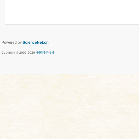
Powered by
ScienceNet.cn
Copyright © 2007-
2026
中国科学报社