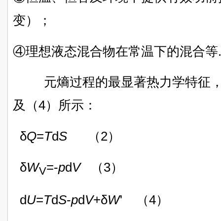
变）；
④理想液态混合物在常温下的混合等
元熵过程的最显著热力学特征，参
及（4）所示：
δ
Q
=
T
d
S
（2）
δ
W
=-
p
d
V
（3）
V
d
U
=
T
d
S
-
p
d
V
+δ
W
' （4）