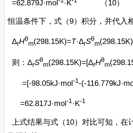
-1
-1
=62.879J·mol
·K
（10）
恒温条件下，式（9）积分，并代入
θ
θ
Δ
H
(298.15K)=
T
·Δ
S
(298.15K
r
m
r
m
θ
θ
则：Δ
S
(298.15K)=[Δ
H
(298.1
r
m
r
m
-1
=[-98.05kJ·mol
-(-116.779kJ·mo
-1
-1
=62.817J·mol
·K
上式结果与式（10）对比可知，在