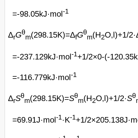
-1
=-98.05kJ·mol
θ
θ
Δ
G
(298.15K)=Δ
G
(H
O,l)+1/2·
r
m
f
m
2
-1
=-237.129kJ·mol
+1/2×0-(-120.35
-1
=-116.779kJ·mol
θ
θ
θ
Δ
S
(298.15K)=
S
(H
O,l)+1/2·
S
r
m
m
2
-1
-1
=69.91J·mol
·K
+1/2×205.138J·m