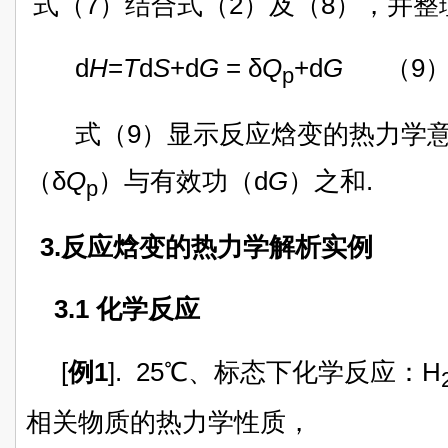
式（7）结合式（2）及（8），并整
d
H
=
T
d
S
+d
G
= δ
Q
+d
G
（9
p
式（9）显示反应焓变的热力学意
（δ
Q
）与有效功（d
G
）之和.
p
3.反应焓变的热力学解析实例
3.1 化学反应
[
例1
]. 25℃、标态下化学反应：H
相关物质的热力学性质，