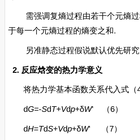
需强调复熵过程由若干个元熵过
于每一个元熵过程的熵变之和.
另准静态过程假说默认优先研究元
2. 反应焓变的热力学意义
将热力学基本函数关系代入式（4
d
G
=-
S
d
T
+
V
d
p
+
δ
W
' （6）
d
H
=
T
d
S
+
V
d
p
+δ
W
' （7）