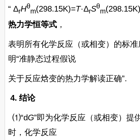
θ
θ
“ Δ
H
(298.15K)=
T
·Δ
S
(298.15K
r
m
r
m
热力学恒等式
，
表明所有化学反应（或相变）的标准
明“准静态过程假说
关于反应焓变的热力学解读正确”.
4. 结论
⑴“d
G
”即为化学反应（或相变）提
时，化学反应