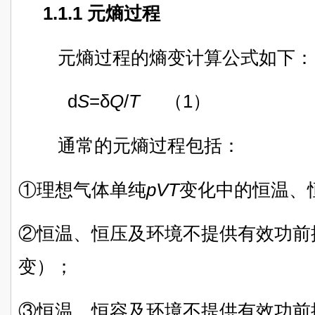
1.1.1 元熵过程
元熵过程的熵变计算公式如下：
d
S
=δ
Q
/
T
（1）
通常的元熵过程包括：
①理想气体单纯
pVT
变化中的恒温、
②恒温、恒压及
环境不提供有效功前
变）；
③
恒温、恒容及环境不提供有效功前