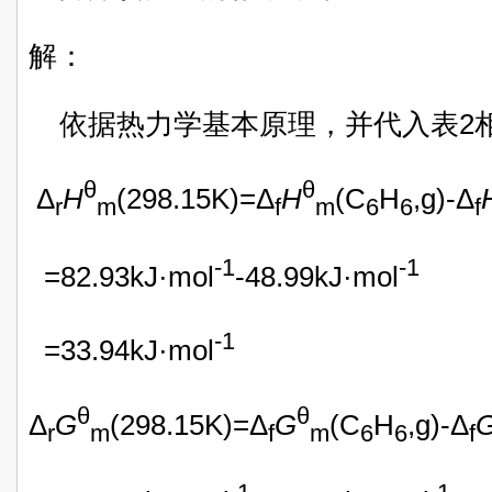
解：
依据热力学基本原理，并代入表2
θ
θ
Δ
H
(298.15K)=Δ
H
(C
H
,g)-Δ
r
m
f
m
6
6
f
-1
-1
=82.93kJ·mol
-48.99kJ·mol
-1
=33.94kJ·mol
θ
θ
Δ
G
(298.15K)=Δ
G
(C
H
,g)-Δ
r
m
f
m
6
6
f