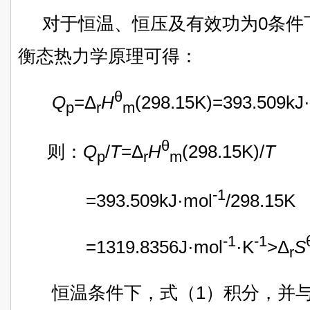
对于恒温、恒压及有效功为0条件
衡态热力学原理可得：
θ
Q
=Δ
H
(298.15K)=393.509kJ
p
r
m
θ
则：
Q
/
T
=Δ
H
(298.15K)/
T
p
r
m
-1
=393.509kJ·mol
/298.15K
-1
-1
=1319.8356J·mol
·K
>Δ
S
r
恒温条件下，式（1）积分，并与