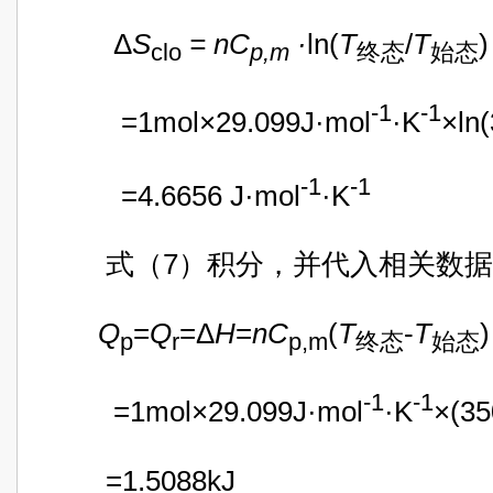
Δ
S
=
n
C
·
ln(
T
/
T
)
clo
p,m
终态
始态
-1
-1
=1mol×29.099J·mol
·K
×ln
-1
-1
=4.6656 J·mol
·K
式（7）积分，并代入相关数据
Q
=
Q
=Δ
H
=
n
C
(
T
-
T
)
p
r
p,m
终态
始态
-1
-1
=1mol×29.099J·mol
·K
×(35
=1.5088kJ