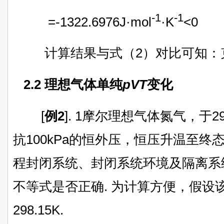
-1
-1
=-1322.6976J·mol
·K
<0
计算结果与式（2）对比可知：克
2.2 理想气体单纯
pVT
变化
[
例2
]. 1摩尔理想气体氮气，于29
抗100kPa的恒外压，恒压升温至终
程封闭系统、封闭系统环境及隔离系
不等式是否正确. 为计算方便，假设
298.15K.