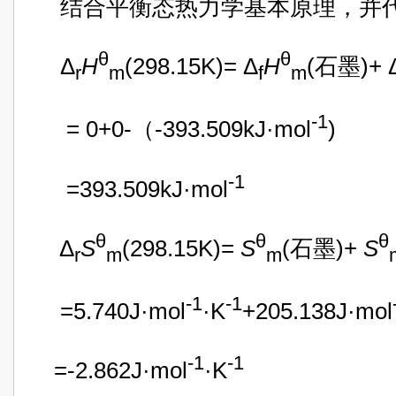
结合平衡态热力学基本原理，并代
θ
θ
Δ
H
(298.15K)= Δ
H
(石墨)+ 
r
m
f
m
-1
= 0+0-（-393.509kJ·mol
)
-1
=393.509kJ·mol
θ
θ
θ
Δ
S
(298.15K)=
S
(石墨)+
S
r
m
m
-1
-1
=5.740J·mol
·K
+205.138J·mol
-1
-1
=-2.862J·mol
·K