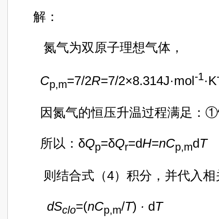
解：
氮气为双原子理想气体，
-1
C
=7/2
R
=7/2×8.314J·mol
·K
p,m
因氮气的恒压升温过程满足：①恒
所以：δ
Q
=δ
Q
=d
H
=
n
C
d
p
r
p,m
则结合式（4）积分，并代入相
d
S
=(
n
C
/
T
)
·
d
T
clo
p,m