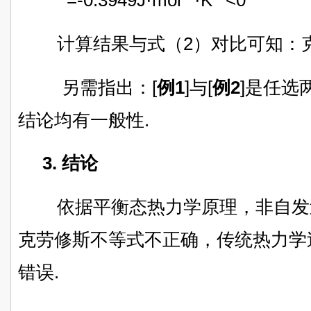
=-0.3949J·mol
·K
<0
计算结果与式（2）对比可知：克
另需指出：[
例1
]与[
例2
]是任选
结论均有一般性.
3. 结论
依据平衡态热力学原理，非自发
克劳修斯不等式不正确，传统热力学过
错误.