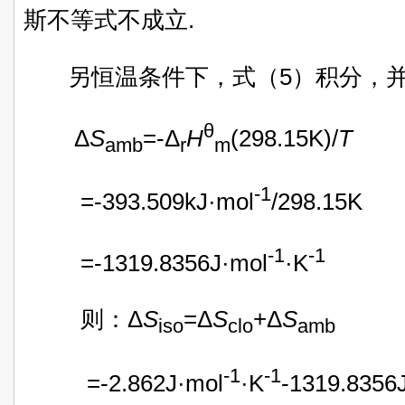
斯不等式不成立.
另恒温条件下，式（5）积分，并
θ
Δ
S
=-Δ
H
(298.15K)/
T
amb
r
m
-1
=-393.509kJ·mol
/298.15K
-1
-1
=-1319.8356J·mol
·K
则：Δ
S
=Δ
S
+Δ
S
iso
clo
amb
-1
-1
=-2.862J·mol
·K
-1319.8356