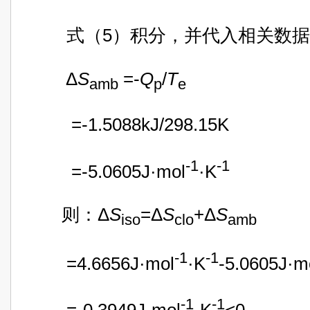
式（5）积分，并代入相关数据
Δ
S
=-
Q
/
T
amb
p
e
=-1.5088kJ/298.15K
-1
-1
=-5.0605J·mol
·K
则：Δ
S
=Δ
S
+Δ
S
iso
clo
amb
-1
-1
=4.6656J·mol
·K
-5.0605J·m
-1
-1