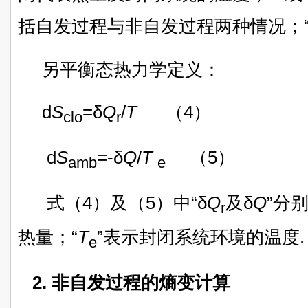
括自发过程与非自发过程两种情况；“
另平衡态热力学定义：
d
S
=δ
Q
/
T
（4）
clo
r
d
S
=-δ
Q
/
T
（5）
amb
e
式（4）及（5）中“δ
Q
及δ
Q
”分
r
热量；“
T
”表示封闭系统环境的温度.
e
2. 非自发过程的熵变计算