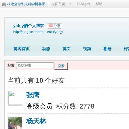
构建全球华人科学博客圈
返回首页
RSS订阅
帮助
yabjy的个人博客
分享
http://blog.sciencenet.cn/u/yabjy
博客首页
动态
博文
视频
相册
好
好友
搜索
当前共有
10
个好友
张鹰
高级会员
积分数: 2778
杨天林