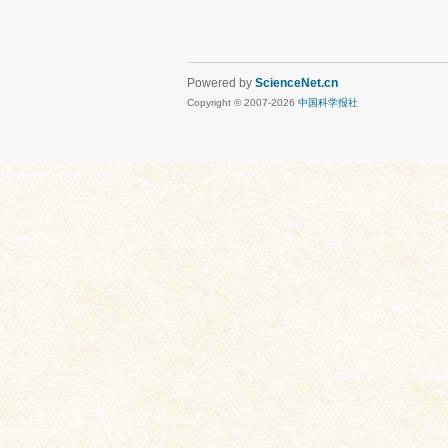
Powered by
ScienceNet.cn
Copyright © 2007-
2026
中国科学报社