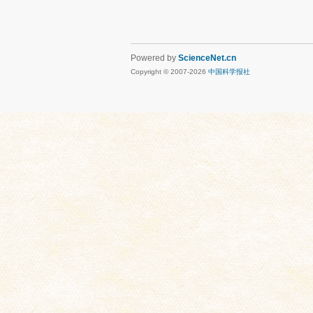
Powered by
ScienceNet.cn
Copyright © 2007-
2026
中国科学报社