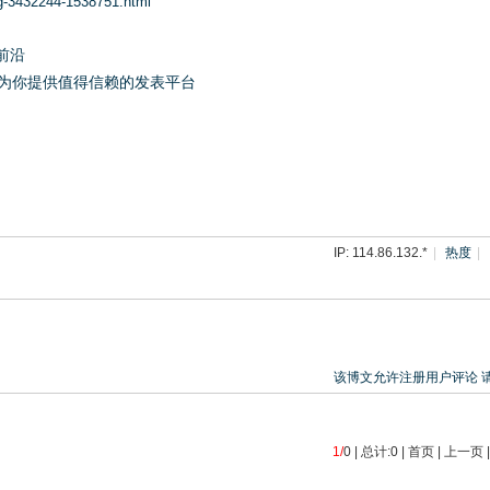
og-3432244-1538751.html
究前沿
r，为你提供值得信赖的发表平台
IP: 114.86.132.*
|
热度
|
该博文允许注册用户评论 
1/
0 | 总计:0 | 首页 | 上一页 