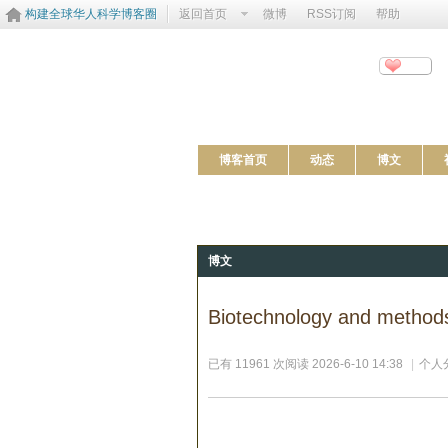
构建全球华人科学博客圈
返回首页
微博
RSS订阅
帮助
Springer Nature 科研服务
分享
http://blog.sciencenet.cn/u/SpringerNature
汇聚施普林格、Nature Portfolio、BM
博客首页
动态
博文
博文
Biotechnology and 
已有 11961 次阅读
2026-6-10 14:38
|
个人