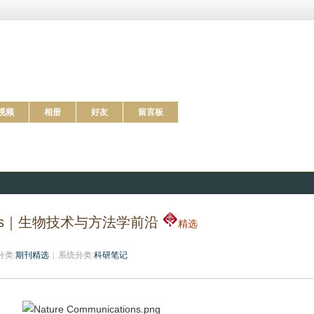
C、Discover、帕尔格雷夫·麦克米伦和《科学美国人》等深得信赖的品牌
视频
相册
好友
留言板
methods｜生物技术与方法学前沿
精选
分类:
期刊精选
|
系统分类:
科研笔记