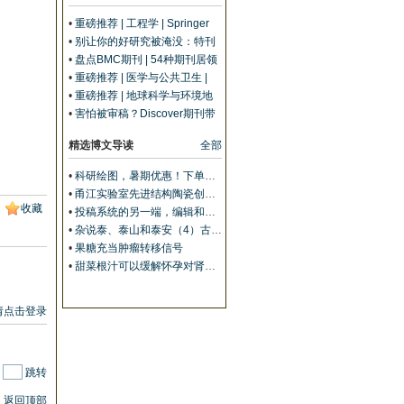
•
重磅推荐 | 工程学 | Springer
Nature精选期刊及指标分享
•
别让你的好研究被淹没：特刊
如何帮它找到“对的人”
•
盘点BMC期刊 | 54种期刊居领
域Top 10，IF高至47
•
重磅推荐 | 医学与公共卫生 |
Springer Nature精选期刊及指
•
重磅推荐 | 地球科学与环境地
标分享
理 | Springer Nature精选期刊及
•
害怕被审稿？Discover期刊带
指标分享
给你不一样的同行评审体验
精选博文导读
全部
•
科研绘图，暑期优惠！下单立减500元
•
甬江实验室先进结构陶瓷创新中心团队综述：室温塑性陶瓷的兴起与研究进展
收藏
•
投稿系统的另一端，编辑和审稿人到底在做什么？丨Wiley暑期线上学习营
•
杂说泰、泰山和泰安（4）古今泰安
•
果糖充当肿瘤转移信号
•
甜菜根汁可以缓解怀孕对肾脏的压力
请点击登录
|
跳转
返回顶部