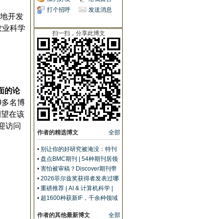
打个招呼
发送消息
地开发
农业科学
扫一扫，分享此博文
面的论
0
多名博
期望在该
迎访问
作者的精选博文
全部
•
别让你的好研究被淹没：特刊
如何帮它找到“对的人”
•
盘点BMC期刊 | 54种期刊居领
域Top 10，IF高至47
•
害怕被审稿？Discover期刊带
给你不一样的同行评审体验
•
2026菲尔兹奖获得者发表过哪
些文章？| Springer期刊精选
•
重磅推荐 | AI & 计算机科学 |
Springer Nature精选期刊及指
•
超1600种获新IF，千余种领域
标分享
前50% | Springer期刊大盘点
作者的其他最新博文
全部