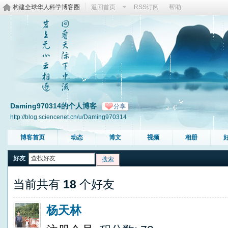
构建全球华人科学博客圈
返回首页
RSS订阅
帮助
Daming970314的个人博客
分享
http://blog.sciencenet.cn/u/Daming970314
博客首页
动态
博文
视频
相册
好友
搜索
当前共有
18
个好友
杨天林