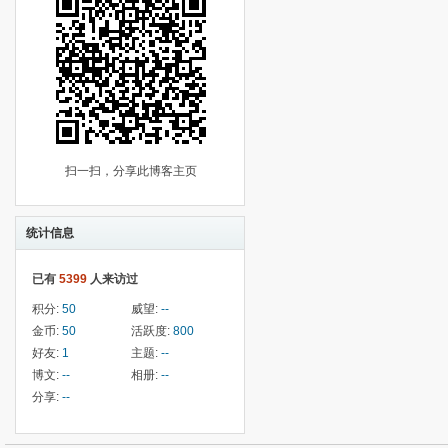
扫一扫，分享此博客主页
统计信息
已有
5399
人来访过
积分:
50
威望:
--
金币:
50
活跃度:
800
好友:
1
主题:
--
博文:
--
相册:
--
分享:
--