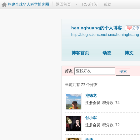
构建全球华人科学博客圈
返回首页
RSS订阅
帮助
heninghuang的个人博客
分享
http://blog.sciencenet.cn/u/heninghuang
博客首页
动态
博文
好友
搜索
当前共有
77
个好友
池德龙
注册会员
积分数: 74
付小军
注册会员
积分数: 72