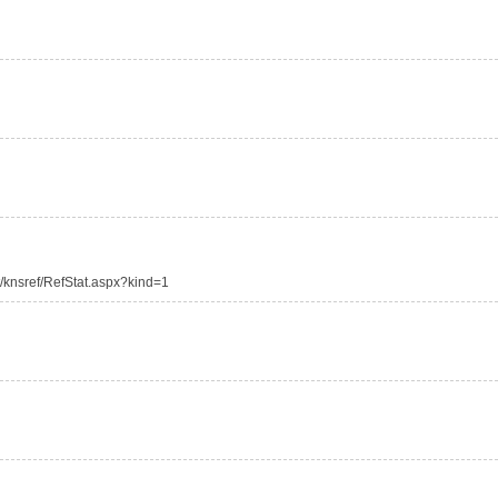
knsref/RefStat.aspx?kind=1