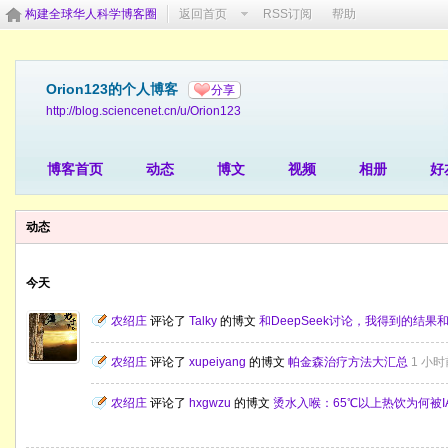
构建全球华人科学博客圈
返回首页
RSS订阅
帮助
Orion123的个人博客
分享
http://blog.sciencenet.cn/u/Orion123
博客首页
动态
博文
视频
相册
好
动态
今天
农绍庄
评论了
Talky
的博文
和DeepSeek讨论，我得到的结
农绍庄
评论了
xupeiyang
的博文
帕金森治疗方法大汇总
1 小时
农绍庄
评论了
hxgwzu
的博文
烫水入喉：65℃以上热饮为何被I