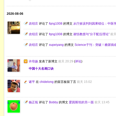
2026-08-06
农绍庄
评论了
fqng1008
的博文
从疗效误判到因果错位：中医
农绍庄
评论了
fqng1008
的博文
谢恬教授与“分子配伍理论”
前天 
农绍庄
评论了
xupeiyang
的博文
Science子刊：突破！糖尿病
许培扬
发表了新博文
前天 20:29
(
评论
)
中国十大名画口诀
诸平
在
chidelong
的留言板留了言
前天 15:02
杨正瓴
评论了
Bobby
的博文
爱因斯坦的另一面
前天 13:45