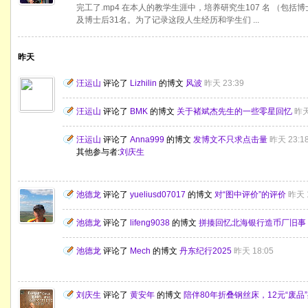
完工了.mp4 在本人的教学生涯中，培养研究生107 名 （包
及博士后31名。为了记录这段人生经历和学生们 ...
昨天
汪运山
评论了
Lizhilin
的博文
风波
昨天 23:39
汪运山
评论了
BMK
的博文
关于褚斌杰先生的一些零星回忆
昨天
汪运山
评论了
Anna999
的博文
发博文不只求点击量
昨天 23:1
其他参与者:
刘庆生
池德龙
评论了
yueliusd07017
的博文
对“图中评价”的评价
昨天 1
池德龙
评论了
lifeng9038
的博文
拼揍回忆北海银行造币厂旧事
池德龙
评论了
Mech
的博文
丹东纪行2025
昨天 18:05
刘庆生
评论了
黄安年
的博文
陪伴80年折叠钢丝床，12元“废品