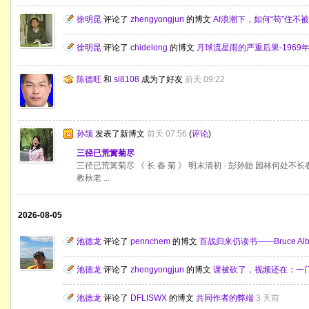
徐明昆
评论了
zhengyongjun
的博文
AI浪潮下，如何“苟”住不
徐明昆
评论了
chidelong
的博文
月球流星雨的严重后果-196
陈德旺
和
sl8108
成为了好友
前天 09:22
孙颉
发表了新博文
前天 07:56
(
评论
)
三径已荒篱菊尽
三径已荒篱菊尽 《 长 春 菊 》 明末清初 · 彭孙贻 园林何
教秋老 ...
2026-08-05
池德龙
评论了
pennchem
的博文
百战归来仍读书——Bruce Al
池德龙
评论了
zhengyongjun
的博文
课被砍了，视频还在：一
池德龙
评论了
DFLISWX
的博文
共同作者的弊端
3 天前