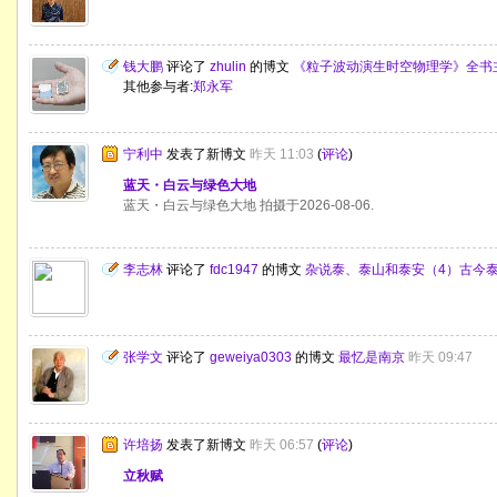
钱大鹏
评论了
zhulin
的博文
《粒子波动演生时空物理学》全书
其他参与者:
郑永军
宁利中
发表了新博文
昨天 11:03
(
评论
)
蓝天・白云与绿色大地
蓝天・白云与绿色大地 拍摄于2026-08-06.
李志林
评论了
fdc1947
的博文
杂说泰、泰山和泰安（4）古今
张学文
评论了
geweiya0303
的博文
最忆是南京
昨天 09:47
许培扬
发表了新博文
昨天 06:57
(
评论
)
立秋赋
...