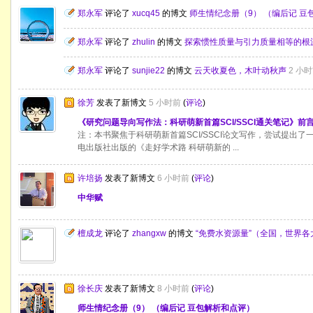
郑永军
评论了
xucq45
的博文
师生情纪念册（9） （编后记 豆
郑永军
评论了
zhulin
的博文
探索惯性质量与引力质量相等的根
郑永军
评论了
sunjie22
的博文
云天收夏色，木叶动秋声
2 小
徐芳
发表了新博文
5 小时前
(
评论
)
《研究问题导向写作法：科研萌新首篇SCI/SSCI通关笔记》前
注：本书聚焦于科研萌新首篇SCI/SSCI论文写作，尝试提出了
电出版社出版的《走好学术路 科研萌新的 ...
许培扬
发表了新博文
6 小时前
(
评论
)
中华赋
檀成龙
评论了
zhangxw
的博文
“免费水资源量”（全国，世界各
徐长庆
发表了新博文
8 小时前
(
评论
)
师生情纪念册（9） （编后记 豆包解析和点评）