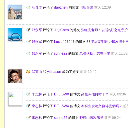
汪育才
评论了
daozhen
的博文
同归於道
前天 12:39
郑永军
评论了
JiajiChen
的博文
张红光老师：以“杂谈”之光守
郑永军
评论了
Lucia427947
的博文
33岁从零学医，40岁博
郑永军
评论了
sunjie22
的博文
老骥伏枥，志在千里
前天 11:32
武夷山
和
yishasun
成为了好友
前天 10:49
李志林
评论了
DFLISWX
的博文
高校评估何时了？
前天 09:36
李志林
评论了
DFLISWX
的博文
本科生发论文值得提倡吗？
前天
李志林
评论了
sunjie22
的博文
野获山蔬次第尝
前天 09:24