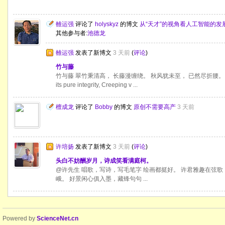
雒运强
评论了
holyskyz
的博文
从“天才”的视角看人工智能的
其他参与者:
池德龙
雒运强
发表了新博文
3 天前
(
评论
)
竹与藤
竹与藤 翠竹秉清高， 长藤漫缠绕。 秋风犹未至， 已然尽折腰。 Bamboo 
its pure integrity, Creeping v ...
檀成龙
评论了
Bobby
的博文
原创不需要高产
3 天前
许培扬
发表了新博文
3 天前
(
评论
)
头白不妨酬岁月，诗成笑看满庭柯。
@许先生 唱歌，写诗，写毛笔字 绘画都挺好。 许君雅趣在弦
峨。 好景闲心俱入墨，藏锋句句 ...
Powered by
ScienceNet.cn