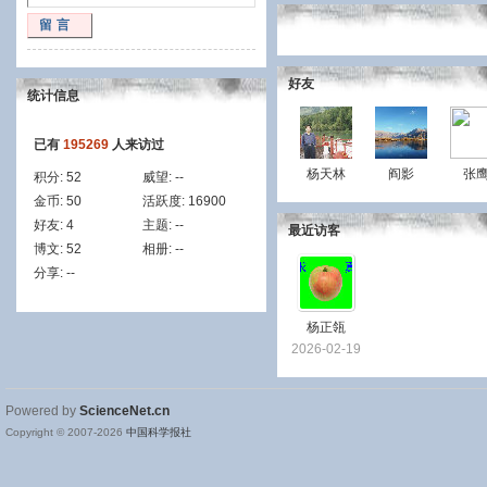
留言
好友
统计信息
已有
195269
人来访过
杨天林
阎影
张
积分:
52
威望:
--
金币:
50
活跃度:
16900
好友:
4
主题:
--
最近访客
博文:
52
相册:
--
分享:
--
杨正瓴
2026-02-19
Powered by
ScienceNet.cn
Copyright © 2007-
2026
中国科学报社