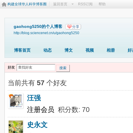
构建全球华人科学博客圈
返回首页
RSS订阅
帮助
gaohong5250的个人博客
分享
http://blog.sciencenet.cn/u/gaohong5250
博客首页
动态
博文
视频
相册
好
好友
搜索
当前共有
57
个好友
汪强
注册会员
积分数: 70
史永文