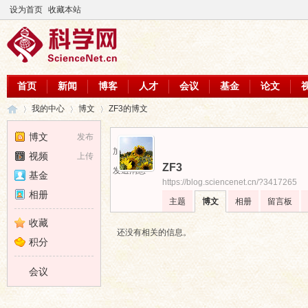
设为首页
收藏本站
首页
新闻
博客
人才
会议
基金
论文
我的中心
博文
ZF3的博文
博文
发布
加为好友
视频
上传
ZF3
科
›
›
›
发送消息
基金
https://blog.sciencenet.cn/?3417265
相册
主题
博文
相册
留言板
收藏
还没有相关的信息。
积分
会议
学