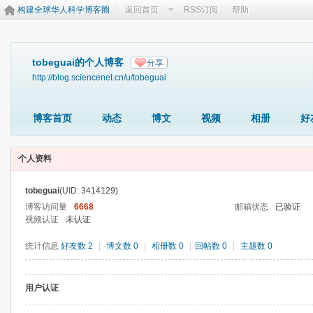
构建全球华人科学博客圈
返回首页
RSS订阅
帮助
tobeguai的个人博客
分享
http://blog.sciencenet.cn/u/tobeguai
博客首页
动态
博文
视频
相册
好
个人资料
tobeguai
(UID: 3414129)
博客访问量
6668
邮箱状态
已验证
视频认证
未认证
统计信息
好友数 2
|
博文数 0
|
相册数 0
|
回帖数 0
|
主题数 0
用户认证