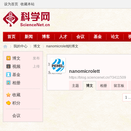
设为首页
收藏本站
首页
新闻
博客
人才
会议
基金
论文
我的中心
博文
nanomicrolett的博文
博文
发布
加为好友
视频
上传
nanomicrolett
科
›
›
›
发送消息
基金
https://blog.sciencenet.cn/?3411509
相册
主题
博文
相册
留言板
收藏
1 ...
积分
会议
学