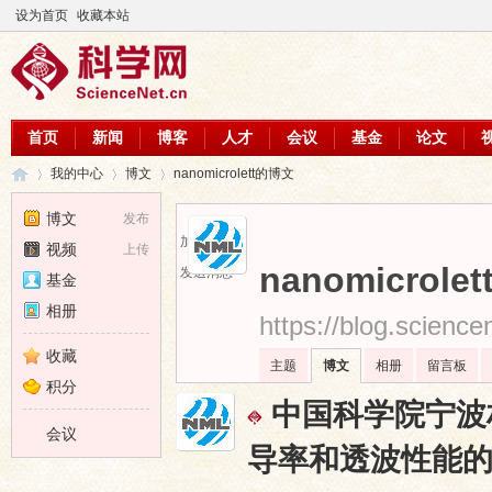
设为首页
收藏本站
首页
新闻
博客
人才
会议
基金
论文
我的中心
博文
nanomicrolett的博文
博文
发布
加为好友
视频
上传
科
›
›
›
nanomicrolet
发送消息
基金
相册
https://blog.scienc
收藏
主题
博文
相册
留言板
积分
中国科学院宁波
会议
导率和透波性能
学