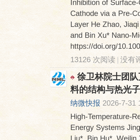
Inhibition of Surface
Cathode via a Pre-Con
Layer He Zhao, Jiaq
and Bin Xu* Nano-Mic
https://doi.org/10.10
13126 次阅读
|
没有
徐卫林院士团队
料的结构与热光
纳微快报
2026-7-31 
High-Temperature-Res
Energy Systems Jing
Liu*, Bin Hu*, Weili