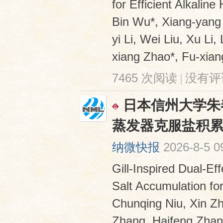
for Efficient Alkali
Bin Wu*, Xiang-yang 
yi Li, Wei Liu, Xu Li
xiang Zhao*, Fu-xiang
7465 次阅读
|
没有评
日本信州大学朱
蒸发器克服盐积
纳微快报
2026-8-5 0
Gill-Inspired Dual-E
Salt Accumulation for
Chunqing Niu, Xin Z
Zhang, Haifeng Zhan