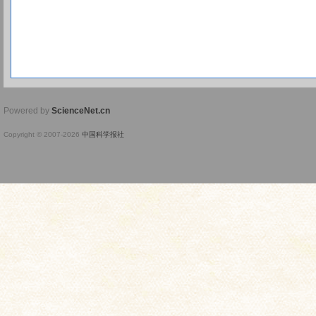
Powered by
ScienceNet.cn
Copyright © 2007-
2026
中国科学报社