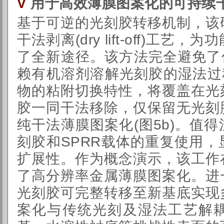
用于高效薄膜图案化的可持续
V
基于可逆的光刻胶转移机制，该
干法剥离(dry lift-off)工
了全新途径。该方法完全避免了传
赖有机溶剂溶解光刻胶的湿法过
物的粘附切换特性，将覆盖在光
胶一同干法移除，仅保留无光刻
纯干法薄膜图案化(图5b)。值
刻胶和SPRR载体的重复使用
扩展性。作为概念演示，该工作
了高分辨率金属薄膜图案化。进
光刻胶可完整转移至新基底实现
案化与传统光刻及湿法工艺解