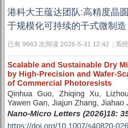
港科大王蕴达团队:高精度晶
于规模化可持续的干式微制
已有 9663 次阅读
2026-5-31 12:42
|
系统
Scalable and Sustainable Dry Mi
by High-Precision and Wafer-Sc
of Commercial Photoresists
Qinhua Guo, Zhiqing Xu, Lizho
Yawen Gan, Jiajun Zhang, Jiahao
Nano-Micro Letters (2026)18: 3
https://doi.org/10.1007/s40820-02