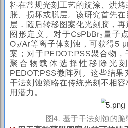
料在常规光刻工艺的旋涂、烘烤
胀、损坏或脱层。该研究首先在
层，随后转移图案化光刻胶，再
图形定义。对于CsPbBr₃量
O₂/Ar等离子体刻蚀，可获得5 
案；对于PEDOT:PSS聚合物
聚合物载体选择性移除光刻
PEDOT:PSS
微阵列
。这些结果
干法刻蚀策略在传统光刻不相容
用潜力。
图4.
基于干法刻蚀的脆