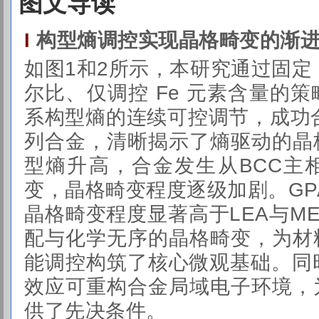
图文导读
构型熵调控实现晶格畸变的渐
I
如图1和2所示，本研究通过固定 C
尔比、仅调控 Fe 元素含量的
系构型熵的连续可控调节，成功合成
列合金，清晰揭示了熵驱动的晶
型熵升高，合金发生从BCC主
变，晶格畸变程度逐级加剧。GPA
晶格畸变程度显著高于LEA与M
配与化学无序的晶格畸变，为材
能调控构筑了核心微观基础。同
效应可重构合金局域电子环境，
供了先决条件。