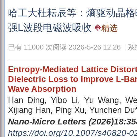
哈工大杜耘辰等：熵驱动晶格
强L波段电磁波吸收
精选
已有 11000 次阅读
2026-5-26 12:26
|
系
Entropy-Mediated Lattice Distort
Dielectric Loss to Improve L-B
Wave Absorption
Han Ding, Yibo Li, Yu Wang, W
Xijiang Han, Ping Xu, Yunchen Du
Nano-Micro Letters (2026)18:35
https://doi.org/10.1007/s40820-