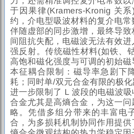
力，还需精准调控复介电常数以
于
因果律
(Kramers-Kroni
约，介电型吸波材料的
复介电常
伴随虚部的同步激增，最终导致
间阻抗失配，电磁波无法有效进
强反射。传统磁性材料(如铁、
高饱和磁化强度与可调的初始磁
本征耦合限制：磁导率急剧下
耗；同时单/双元合金有限的极
进一步限制了 L 波段的电磁波
合金尤其是高熵合金，为这一问
略。凭借多组分带来的丰富电
合，为多损耗机制协同作用提供
熵合金微观结构的热力学稳定因