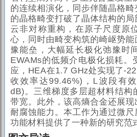
的连续相演化，同步伴随晶格畸
的晶格畸变打破了晶体结构的局
云非对称重构，在原子尺度原
心，同时由畸变构筑的崎岖势能
豫能垒，大幅延长
极化弛豫时
EWAMs的低频介电极化损耗
应，HEA在1.7 GHz处实现了-2
收效率达99.46%)，L波段有效覆
dB)。三维梯度多层超材料结
带宽。此外，该高熵合金还展现
耐腐蚀能力。本工作为通过微尺
功能材料提供了一种新的研究范