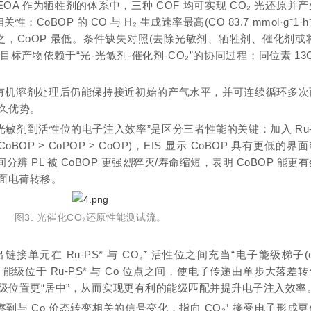
敏剂、TEOA 作为牺牲剂的体系中，三种 COF 均可实现 CO₂ 光还原并
oBOP 的 CO 与 H₂ 生成速率最高(CO 83.7 mmol·g⁻1·h⁻
CoPOP 次之，CoOP 最低。条件缺失对照(去除光敏剂、牺牲剂、催化剂或将
目标产物依赖于“光-光敏剂-催化剂-CO₂”的协同过程；同位素 13C
碱/有机溶剂处理后仍能保持接近初始的产气水平，并可连续循环多
耐久优势。
敏剂到活性位的电子注入效率”是区分三者性能的关键：加入 Ru-
P > CoPOP > CoOP)，EIS 显示 CoBOP 具有更低的界
间分辨 PL 被 CoBOP 更强烈猝灭/寿命缩短，表明 CoBOP 能更
界面电荷转移。
图3. 光催化CO₂还原性能测试
流。
接单元在 Ru-PS* 与 CO₂⁺ 活性位之间充当“电子能级梯子(en
UMO 能级位于 Ru-PS* 与 Co 位点之间，使电子传递由单步大落差
能级位置更“居中”，从而实现更有利的能级匹配并提升电子注入效率
察到与 Co 价态转变相关的信号变化，指向 CO₂⁺ 接受电子形成