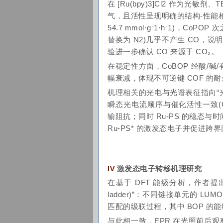
在 [Ru(bpy)3]Cl2 作为光
气，且活性呈现明确的结构-性能相关性：C
54.7 mmol·g⁻1·h⁻1)，
替换为 N2)几乎不产生 CO，说明
验进一步确认 CO 来源于 CO₂。
在稳定性方面，CoBOP 经酸/
幅衰减，体现不可逆键 COF 的
机理相关的光电与光谱表征指向“光
瞬态光电流顺序与催化活性一致(CoBO
输阻抗；同时 Ru-PS 的稳态与时
Ru-PS* 的激发态电子并促进跨
激发态电子转移机理研究
IV
在基于 DFT 能级分析，作者提出链
ladder)”：不同链接单元的 L
匹配的级联过程，其中 BOP 的
与此相一致，EPR 在光照前后观