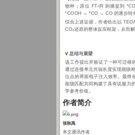
物种；原位 FT-IR 则捕捉到 
*COOH → *CO → CO 的逐步
综合上述证据，作者给出以 TEO
CO₂还原的整体反应框架，从而解
总结与展望
V
该工作提出并验证了一种可迁移的
通过连接单元共轭长度实现能级精细
位点的界面电子注入效率。最终在 
能级匹配共同构建了具有说服力的机
学参考价值。
作者简介
张秋禹
本文通讯作者