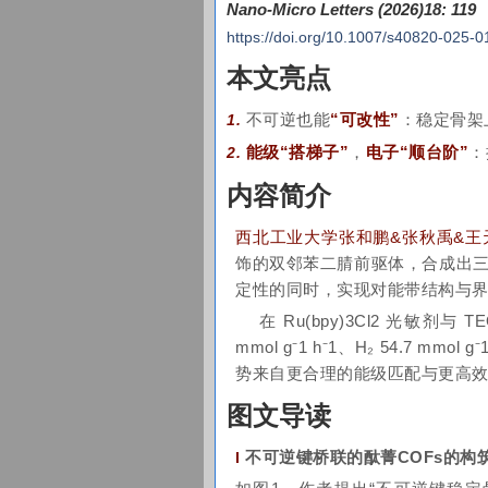
Nano-Micro Letters (2026)18: 119
https://doi.org/10.1007/s40820-025-0
本文亮点
不可逆也能
“可改性”
：稳定骨架
1.
能级“搭梯子”
，
电子“顺台阶”
：
2.
内容简介
西北工业大学张和鹏&张秋禹&王
饰的双邻苯二腈前驱体，合成出三种不同
定性的同时，实现对能带结构与
在 Ru(bpy)3Cl2 光敏剂与
TE
mmol g⁻1 h⁻1、H₂ 54.7 mmo
势来自更合理的能级匹配与更高效
图文导读
不可逆键桥联的酞菁COFs的构
I