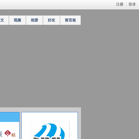
注册
|
登录
博文
视频
相册
好友
留言板
原
精