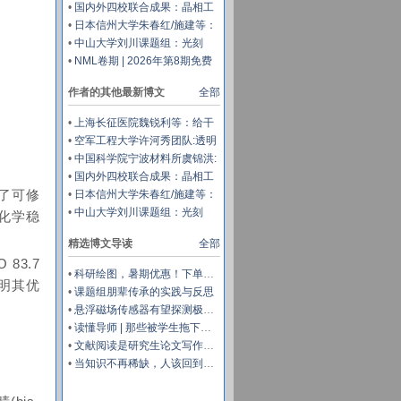
外兼容隐身多尺度设计
界面工程实现兼具超高热导率和
•
国内外四校联合成果：晶相工
透波性能的柔性复合薄膜
程加速氢反向溢流实现高效碱性
•
日本信州大学朱春红/施建等：
析氢
仿鱼鳃双效全生物质气凝胶蒸发
•
中山大学刘川课题组：光刻
器克服盐积累，实现可持续太阳
2μm图案分辨率的凝胶电解质
•
NML卷期 | 2026年第8期免费
能脱盐
下载
作者的其他最新博文
全部
•
上海长征医院魏锐利等：给干
细胞装上“纳米背包”，让再生治
•
空军工程大学许河秀团队:透明
疗从被动递送走向主动微环境调
混沌编码超表面，解锁雷达-红
•
中国科学院宁波材料所虞锦洪:
控
外兼容隐身多尺度设计
界面工程实现兼具超高热导率和
•
国内外四校联合成果：晶相工
透波性能的柔性复合薄膜
程加速氢反向溢流实现高效碱性
计了可修
•
日本信州大学朱春红/施建等：
析氢
仿鱼鳃双效全生物质气凝胶蒸发
•
中山大学刘川课题组：光刻
高化学稳
器克服盐积累，实现可持续太阳
2μm图案分辨率的凝胶电解质
能脱盐
精选博文导读
全部
83.7
•
科研绘图，暑期优惠！下单立减500元
阐明其优
•
课题组朋辈传承的实践与反思
•
悬浮磁场传感器有望探测极微弱的大脑活动
•
读懂导师 | 那些被学生拖下水的导师，是不幸的
•
文献阅读是研究生论文写作的最好导师
•
当知识不再稀缺，人该回到哪里？——准大学生的暑假，请留白