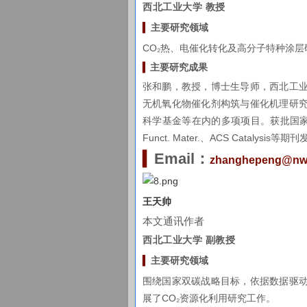
西北工业大学 教授
▍
主要研究
领域
CO₂热、电催化转化及高分子特种涂层
▍
主要研究成果
张和鹏，教授，博士生导师，西北工
无机氧化物催化剂构筑与催化机理研
科学基金等在内的多项项目。获批国家专利30余
Funct. Mater.、ACS Cata
▍
Email：
zhanghepeng@nw
王天帅
本文通讯作者
西北工业大学 副教授
▍
主要研究
领域
围绕国家双碳战略目标，依据数据驱
展了CO₂资源化利用研究工作。