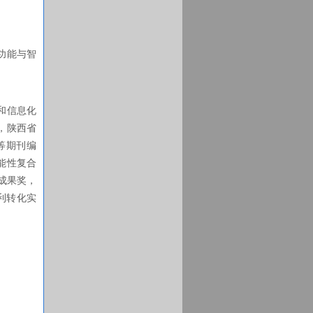
功能与智
和信息化
，陕西省
等期刊编
能性复合
成果奖，
利转化实