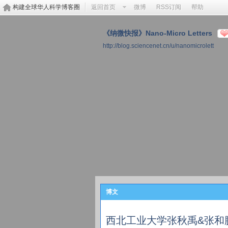
构建全球华人科学博客圈
返回首页
微博
RSS订阅
帮助
《纳微快报》Nano-Micro Letters
http://blog.sciencenet.cn/u/nanomicrolett
博文
西北工业大学张秋禹&张和