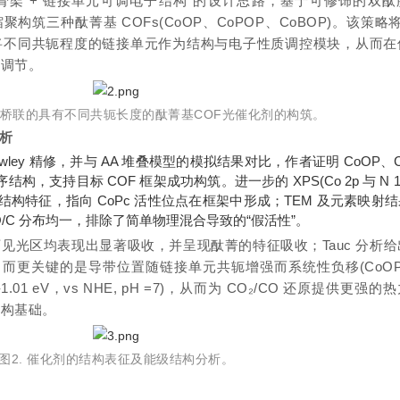
架 + 链接单元可调电子结构”的设计思路，基于可修饰的双酞腈(
过原位缩聚构筑三种酞菁基 COFs(CoOP、CoPOP、CoBOP)。该策略将
将不同共轭程度的链接单元作为结构与电子性质调控模块，从而在
带调节。
醚键桥联的具有不同共轭长度的酞菁基COF光催化剂的构筑
。
析
Pawley 精修，并与 AA 堆叠模型的模拟结果对比，作者证明 CoOP、C
结构，支持目标 COF 框架成功构筑。进一步的 XPS(Co 2p 与 N 1
构特征，指向 CoPc 活性位点在框架中形成；TEM 及元素映射
O/C 分布均一，排除了简单物理混合导致的“假活性”。
见光区均表现出显著吸收，并呈现酞菁的特征吸收；Tauc 分析给
 eV)，而更关键的是导带位置随链接单元共轭增强而系统性负移(CoOP -
P -1.01 eV，vs NHE, pH =7)，从而为 CO₂/CO 还原提供更强
结构基础。
图2.
催化剂的结构表征及能级结构分析
。