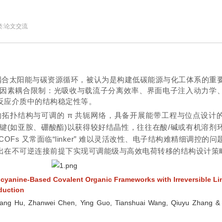
:
论文交流
可直接耦合太阳能与碳资源循环，被认为是构建低碳能源与化工体系的重
受多因素耦合限制：光吸收与载流子分离效率、界面电子注入动力学
反应介质中的结构稳定性等。
程的拓扑结构与可调的 π 共轭网络，具备开展能带工程与位点设计
动态键(如亚胺、硼酸酯)以获得较好结晶性，往往在酸/碱或有机溶剂
Fs 又常面临“linker” 难以灵活改性、电子结构难精细调控的问
出在不可逆连接前提下实现可调能级与高效电荷转移的结构设计策
ocyanine-Based Covalent Organic Frameworks with Irreversible Li
uction
yang Hu, Zhanwei Chen, Ying Guo, Tianshuai Wang, Qiuyu Zhang 