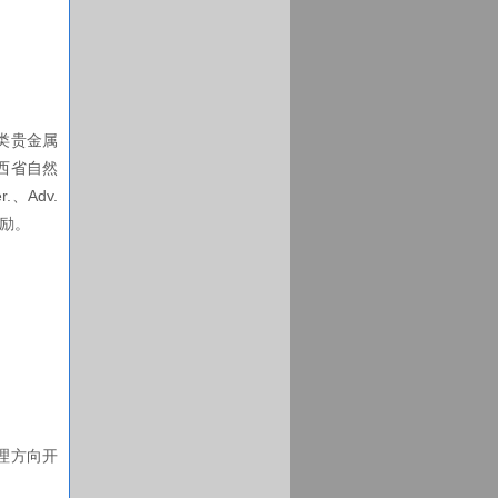
类贵金属
西省自然
、Adv.
奖励。
理方向开