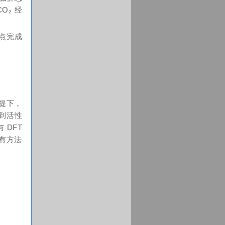
O₂ 经
位点完成
提下，
剂到活性
 DFT
具有方法