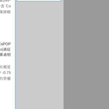
bis-
含 Co
保持框
oPOP
s)表征
结果表明
出相近
0.75
的热力学驱