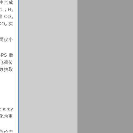
产生合成
1；H₂
 CO₂
O₂ 实
次而仅小
PS 后
面电荷传
有效抽取
ergy
转化为更
。
更低价态