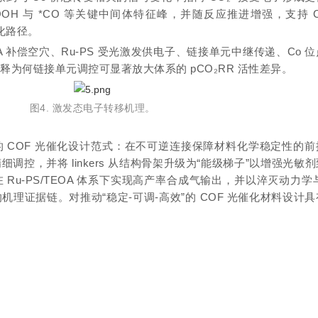
*COOH 与 *CO 等关键中间体特征峰，并随反应推进增强，支持 C
转化路径。
A 补偿空穴、Ru-PS 受光激发供电子、链接单元中继传递、Co 
释为何链接单元调控可显著放大体系的 pCO₂RR 活性差异。
图4. 激发态电子转移机理
。
 COF 光催化设计范式：在不可逆连接保障材料化学稳定性的前
调控，并将 linkers 从结构骨架升级为“能级梯子”以增强光敏
Ru-PS/TEOA 体系下实现高产率合成气输出，并以淬灭动力学与
理证据链。对推动“稳定-可调-高效”的 COF 光催化材料设计