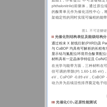
如图1，作者提出“不可逆键稳定骨
phthalonitrile)前驱体，通
的酞菁单元作为催化活性中心，
架稳定性的同时实现可编程的能
图1. 不可逆
光催化剂结构表征及能级结构分
II
通过粉末 X 射线衍射(PXRD)及 
与 CoBOP 均具有可解析的长程有序
显示钴与氮配位环境符合酞菁配位结
材料具有一定晶体学特征且 Co/N/
在光学与能带方面，三种材料在可
但可调的带隙(约 1.60-1.65
eV，CoPOP -0.89 eV，CoBO
动力并为后续活性排序奠定电子
光催化CO₂还原性能测试
III