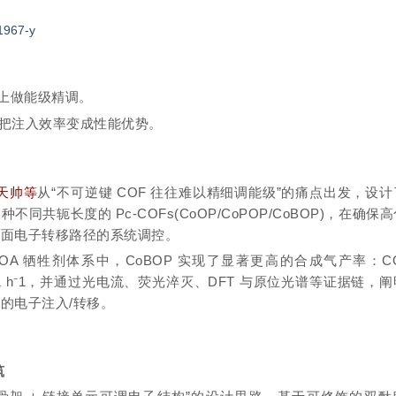
1967-y
上做能级精调。
把注入效率变成性能优势。
天帅等
从“不可逆
键 COF 往往难以精细调能级”的痛点出发，设
共轭长度的 Pc-COFs(CoOP/CoPOP/
CoBOP
)，在确保
界面电子转移路径的系统调控。
OA
牺牲剂体系中，CoBOP 实现了显著更高的合成气产率：CO 
l g⁻1 h⁻1，并通过光电流、
荧光淬灭
、DFT 与原位光谱等证据链，
的电子注入/转移。
筑