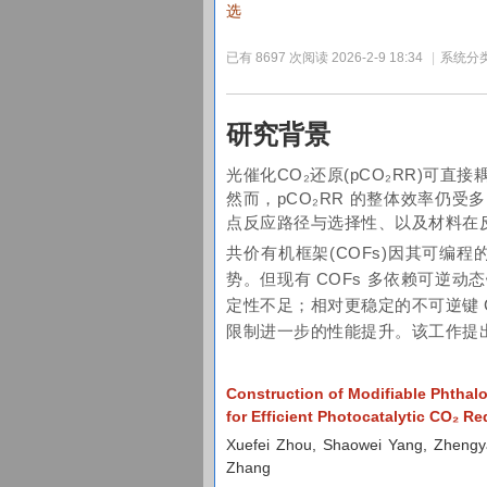
选
已有 8697 次阅读
2026-2-9 18:34
|
系统分类
研究背景
光催化CO₂还原(pCO₂RR)
然而，pCO₂RR 的整体效率仍
点反应路径与选择性、以及材料在
共价有机框架(COFs)因其可编
势。但现有 COFs 多依赖可逆
定性不足；相对更稳定的不可逆键 CO
限制进一步的性能提升。该工作提
Construction of Modifiable Phthal
for Efficient Photocatalytic CO
₂
Red
Xuefei Zhou, Shaowei Yang, Zheng
Zhang