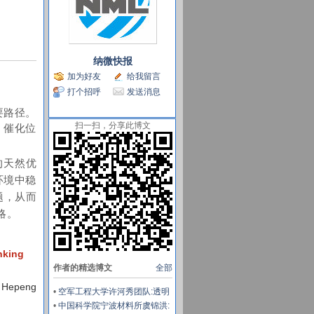
纳微快报
加为好友
给我留言
打个招呼
发送消息
要路径。
扫一扫，分享此博文
、催化位
的天然优
环境中稳
题，从而
略。
nking
作者的精选博文
全部
& Hepeng
•
空军工程大学许河秀团队:透明
混沌编码超表面，解锁雷达-红
•
中国科学院宁波材料所虞锦洪: