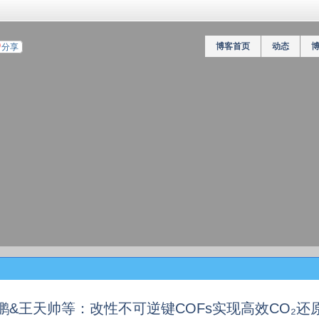
博客首页
动态
分享
鹏&王天帅等：改性不可逆键COFs实现高效CO₂还