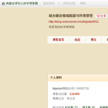
构建全球华人科学博客圈
返回首页
RSS订阅
帮助
城乡建设领域能源与环境管理
分享
http://blog.sciencenet.cn/u/bigstar0911
李星苇的科学网博客
博客首页
动态
博文
个人资料
bigstar0911
(UID: 3408278)
博客访问量
132405
视频认证
未认证
统计信息
好友数 23
|
博文数 30
|
相册数