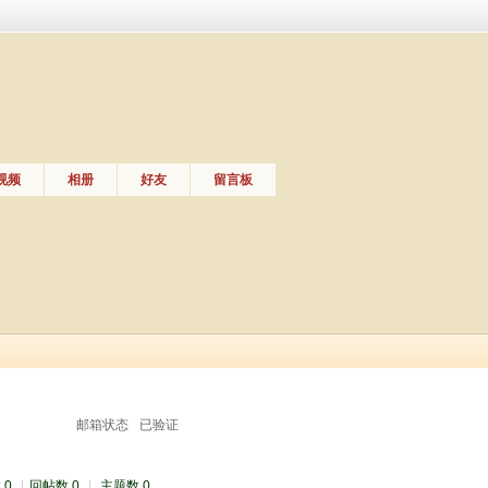
视频
相册
好友
留言板
邮箱状态
已验证
 0
|
回帖数 0
|
主题数 0