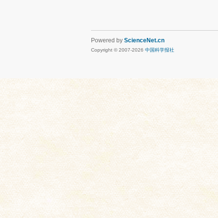
Powered by
ScienceNet.cn
Copyright © 2007-
2026
中国科学报社