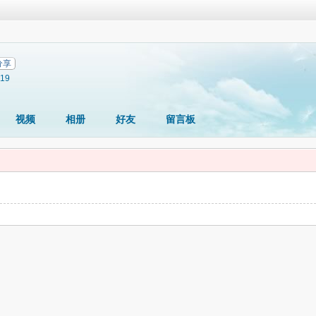
分享
019
视频
相册
好友
留言板