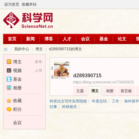
设为首页
收藏本站
首页
新闻
博客
人才
会议
基金
论文
我的中心
博文
d289390715的博文
博文
发布
加为好友
视频
上传
d289390715
科
›
›
›
发送消息
基金
https://blog.sciencenet.cn/?3400925
相册
主题
博文
相册
留言板
收藏
科技论文写作实用指南
|
年度总结
|
工作
|
海外留学
纪事
|
科研相关
|
积分
会议
学