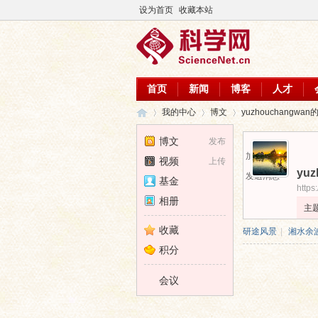
设为首页
收藏本站
首页
新闻
博客
人才
我的中心
博文
yuzhouchangwa
博文
发布
加为好友
视频
上传
yuz
科
›
›
›
发送消息
基金
https
相册
主
收藏
研途风景
|
湘水余
积分
会议
学