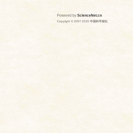
Powered by
ScienceNet.cn
Copyright © 2007-
2026
中国科学报社
网