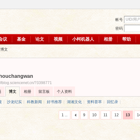
帐号
密码
会议
基金
论文
视频
小柯机器人
相册
帮助
n的博文
houchangwan
://blog.sciencenet.cn/?3398771
题
博文
相册
留言板
个人资料
波
|
沙龙纪实
|
科教新闻
|
好书推荐
|
湖湘文化
|
资料荟萃
|
回忆录
|
1 ...
9
10
11
12
13
1