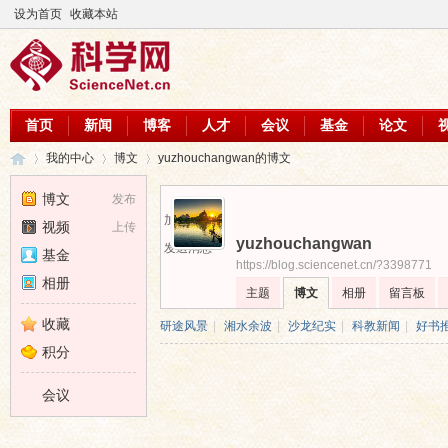
设为首页
收藏本站
首页
新闻
博客
人才
会议
基金
论文
我的中心
博文
yuzhouchangwan的博文
博文
发布
加为好友
视频
上传
yuzhouchangwan
科
›
›
›
发送消息
基金
https://blog.sciencenet.cn/?3398771
相册
主题
博文
相册
留言板
收藏
研途风景
|
湘水余波
|
沙龙纪实
|
科教新闻
|
好书
积分
会议
学