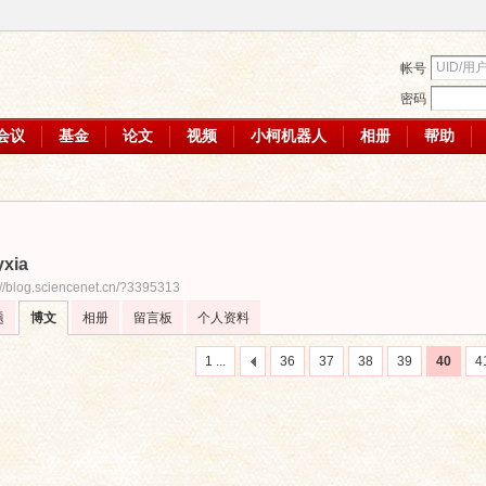
帐号
密码
会议
基金
论文
视频
小柯机器人
相册
帮助
yxia
://blog.sciencenet.cn/?3395313
题
博文
相册
留言板
个人资料
1 ...
36
37
38
39
40
4