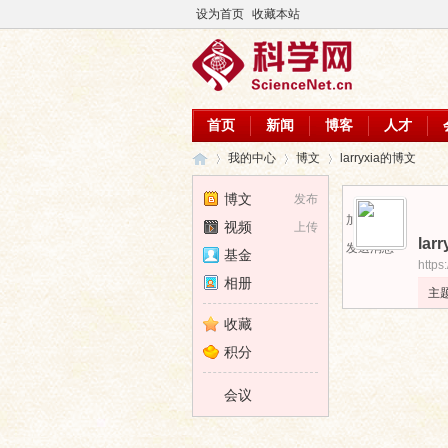
设为首页
收藏本站
首页
新闻
博客
人才
我的中心
博文
larryxia的博文
博文
发布
加为好友
视频
上传
larr
科
›
›
›
发送消息
基金
https
相册
主
收藏
积分
会议
学